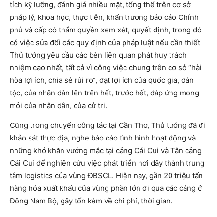
tích kỹ lưỡng, đánh giá nhiều mặt, tổng thể trên cơ sở
pháp lý, khoa học, thực tiễn, khẩn trương báo cáo Chính
phủ và cấp có thẩm quyền xem xét, quyết định, trong đó
có việc sửa đổi các quy định của pháp luật nếu cần thiết.
Thủ tướng yêu cầu các bên liên quan phát huy trách
nhiệm cao nhất, tất cả vì công việc chung trên cơ sở “hài
hòa lợi ích, chia sẻ rủi ro”, đặt lợi ích của quốc gia, dân
tộc, của nhân dân lên trên hết, trước hết, đáp ứng mong
mỏi của nhân dân, của cử tri.
Cũng trong chuyến công tác tại Cần Thơ, Thủ tướng đã đi
khảo sát thực địa, nghe báo cáo tình hình hoạt động và
những khó khăn vướng mắc tại cảng Cái Cui và Tân cảng
Cái Cui để nghiên cứu việc phát triển nơi đây thành trung
tâm logistics của vùng ĐBSCL. Hiện nay, gần 20 triệu tấn
hàng hóa xuất khẩu của vùng phần lớn đi qua các cảng ở
Đông Nam Bộ, gây tốn kém về chi phí, thời gian.