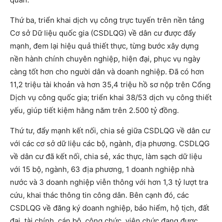
Thứ ba, triển khai dịch vụ công trực tuyến trên nền tảng
Cơ sở Dữ liệu quốc gia (CSDLQG) về dân cư được đẩy
mạnh, đem lại hiệu quả thiết thực, từng bước xây dựng
nền hành chính chuyên nghiệp, hiện đại, phục vụ ngày
càng tốt hơn cho người dân và doanh nghiệp. Đã có hơn
11,2 triệu tài khoản và hơn 35,4 triệu hồ sơ nộp trên Cổng
Dịch vụ công quốc gia; triển khai 38/53 dịch vụ công thiết
yếu, giúp tiết kiệm hằng năm trên 2.500 tỷ đồng.
Thứ tư, đẩy mạnh kết nối, chia sẻ giữa CSDLQG về dân cư
với các cơ sở dữ liệu các bộ, ngành, địa phương. CSDLQG
về dân cư đã kết nối, chia sẻ, xác thực, làm sạch dữ liệu
với 15 bộ, ngành, 63 địa phương, 1 doanh nghiệp nhà
nước và 3 doanh nghiệp viễn thông với hơn 1,3 tỷ lượt tra
cứu, khai thác thông tin công dân. Bên cạnh đó, các
CSDLQG về đăng ký doanh nghiệp, bảo hiểm, hộ tịch, đất
đai, tài chính, cán bộ, công chức, viên chức đang được