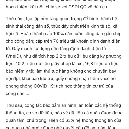
hoàn thiện, kết nối, chia sẻ với CSDLQG về dân cư.
Thứ năm, tạo lập nền tảng quan trọng để hình thành hệ
sinh thái công dân số, thúc đẩy phát triển kinh tế số, xã
hội số. Hoàn thành cấp 100% căn cước công dân gắn chip
cho công dân; cấp trên 70 triệu tài khoản định danh điện
tử. Đẩy mạnh sử dụng nền tảng định danh điện tử
(VneID), như đã tích hợp 2,2 triệu dữ liệu đăng ký phương
tiện, 10,2 triệu dữ liệu giấy phép lái xe, 16,8 triệu dữ liệu
bảo hiểm y tế; làm thủ tục hàng không cho chuyến bay
nội địa; khai báo lưu trú; giấy chứng nhận tiêm vaccine
phòng chống COVID-19; tích hợp thông tin cư trú của
công dân …
Thứ sáu, công tác bảo đảm an ninh, an toàn các hệ thống
thông tin, cơ sở dữ liệu, bảo vệ dữ liệu cá nhân được được
quan tâm, chú trọng. Hiện có 63% hệ thống thông tin của
cơ quan nhà nước được phê duyệt cấp độ an toàn, tăng