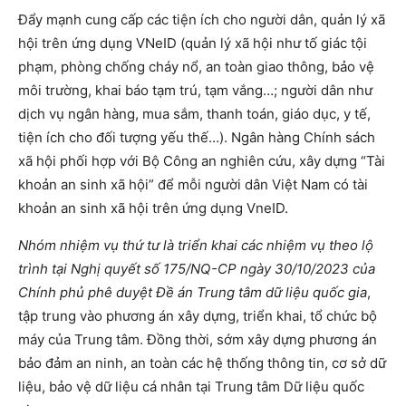
Đẩy mạnh cung cấp các tiện ích cho người dân, quản lý xã
hội trên ứng dụng VNeID (quản lý xã hội như tố giác tội
phạm, phòng chống cháy nổ, an toàn giao thông, bảo vệ
môi trường, khai báo tạm trú, tạm vắng…; người dân như
dịch vụ ngân hàng, mua sắm, thanh toán, giáo dục, y tế,
tiện ích cho đối tượng yếu thế…). Ngân hàng Chính sách
xã hội phối hợp với Bộ Công an nghiên cứu, xây dựng “Tài
khoản an sinh xã hội” để mỗi người dân Việt Nam có tài
khoản an sinh xã hội trên ứng dụng VneID.
Nhóm nhiệm vụ thứ tư là triển khai các nhiệm vụ theo lộ
trình tại Nghị quyết số 175/NQ-CP ngày 30/10/2023 của
Chính phủ phê duyệt Đề án Trung tâm dữ liệu quốc gia
,
tập trung vào phương án xây dựng, triển khai, tổ chức bộ
máy của Trung tâm. Đồng thời, sớm xây dựng phương án
bảo đảm an ninh, an toàn các hệ thống thông tin, cơ sở dữ
liệu, bảo vệ dữ liệu cá nhân tại Trung tâm Dữ liệu quốc