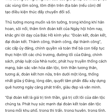
các vùng lõm sóng, lõm điện trên địa bàn (nếu còn) để
tạo điều kiện thúc đẩy chuyển đổi số.
Thủ tướng mong muốn và tin tưởng, trong không khí hân
hoan, sôi nổi, thắm tình đoàn kết của Ngày hội hôm nay,
khắc ghi lời dạy của Bác Hồ kính yêu: “Đoàn kết, đoàn kết,
đại đoàn kết. Thành công, thành công, đại thành công”,
các cấp ủy đảng, chính quyền và toàn thể bà con tiếp tục
thực hiện tốt các chủ trương, đường lối của Đảng, chính
sách, pháp luật của Nhà nước, phát huy truyền thống cách
mạng, bản sắc văn hóa dân tộc, tinh thần tương thân,
tương ái, đoàn kết hơn nữa, trên dưới một lòng, thống
nhất giữa ý Đảng, lòng dân, quyết tâm phấn đấu xây dựng
quê hương ngày càng phát triển, giàu đẹp và văn minh.
“Đại đoàn kết là giá trị tinh thần, giá trị cốt lõi của dân tộc
chúng ta. Phát huy sức mạnh đại đoàn kết toàn dân tộc
trong mỗi khu phố, trong thị trấn, trong huyện, trong tỉnh,