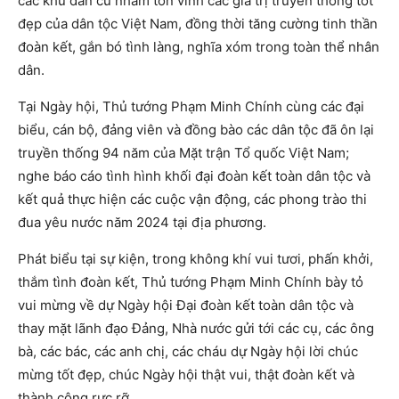
các khu dân cư nhằm tôn vinh các giá trị truyền thống tốt
đẹp của dân tộc Việt Nam, đồng thời tăng cường tinh thần
đoàn kết, gắn bó tình làng, nghĩa xóm trong toàn thể nhân
dân.
Tại Ngày hội, Thủ tướng Phạm Minh Chính cùng các đại
biểu, cán bộ, đảng viên và đồng bào các dân tộc đã ôn lại
truyền thống 94 năm của Mặt trận Tổ quốc Việt Nam;
nghe báo cáo tình hình khối đại đoàn kết toàn dân tộc và
kết quả thực hiện các cuộc vận động, các phong trào thi
đua yêu nước năm 2024 tại địa phương.
Phát biểu tại sự kiện, trong không khí vui tươi, phấn khởi,
thắm tình đoàn kết, Thủ tướng Phạm Minh Chính bày tỏ
vui mừng về dự Ngày hội Đại đoàn kết toàn dân tộc và
thay mặt lãnh đạo Đảng, Nhà nước gửi tới các cụ, các ông
bà, các bác, các anh chị, các cháu dự Ngày hội lời chúc
mừng tốt đẹp, chúc Ngày hội thật vui, thật đoàn kết và
thành công rực rỡ.