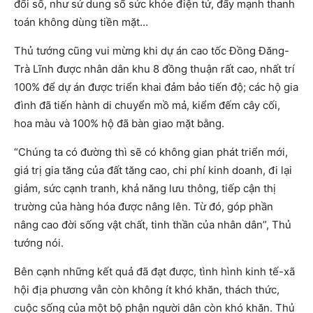
đổi số, như sử dung sổ sức khỏe điện tử, đẩy mạnh thanh
toán không dùng tiền mặt…
Thủ tướng cũng vui mừng khi dự án cao tốc Đồng Đăng-
Trà Lĩnh được nhân dân khu 8 đồng thuận rất cao, nhất trí
100% để dự án được triển khai đảm bảo tiến độ; các hộ gia
đình đã tiến hành di chuyển mồ mả, kiểm đếm cây cối,
hoa màu và 100% hộ đã bàn giao mặt bằng.
“Chúng ta có đường thì sẽ có không gian phát triển mới,
giá trị gia tăng của đất tăng cao, chi phí kinh doanh, đi lại
giảm, sức cạnh tranh, khả năng lưu thông, tiếp cận thị
trường của hàng hóa được nâng lên. Từ đó, góp phần
nâng cao đời sống vật chất, tinh thần của nhân dân”, Thủ
tướng nói.
Bên cạnh những kết quả đã đạt được, tình hình kinh tế-xã
hội địa phương vẫn còn không ít khó khăn, thách thức,
cuộc sống của một bộ phận người dân còn khó khăn. Thủ