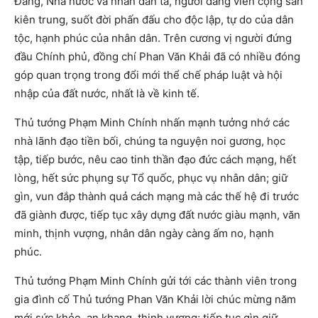
Đảng, Nhà nước và nhân dân ta, người đảng viên cộng sản
kiên trung, suốt đời phấn đấu cho độc lập, tự do của dân
tộc, hạnh phúc của nhân dân. Trên cương vị người đứng
đầu Chính phủ, đồng chí Phan Văn Khải đã có nhiều đóng
góp quan trọng trong đổi mới thể chế pháp luật và hội
nhập của đất nước, nhất là về kinh tế.
Thủ tướng Phạm Minh Chính nhấn mạnh tưởng nhớ các
nhà lãnh đạo tiền bối, chúng ta nguyện noi gương, học
tập, tiếp bước, nêu cao tinh thần đạo đức cách mạng, hết
lòng, hết sức phụng sự Tổ quốc, phục vụ nhân dân; giữ
gìn, vun đắp thành quả cách mạng mà các thế hệ đi trước
đã giành được, tiếp tục xây dựng đất nước giàu mạnh, văn
minh, thịnh vượng, nhân dân ngày càng ấm no, hạnh
phúc.
Thủ tướng Phạm Minh Chính gửi tới các thành viên trong
gia đình cố Thủ tướng Phan Văn Khải lời chúc mừng năm
mới sức khỏe, an khang, thịnh vượng; tiếp tục gìn giữ,