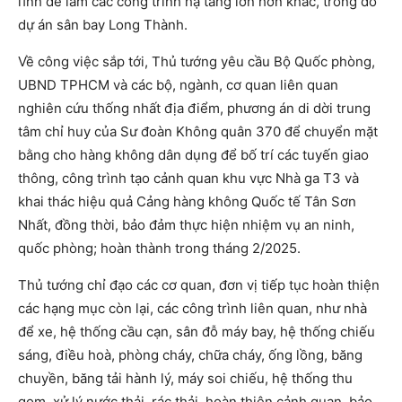
lĩnh để làm các công trình hạ tầng lớn hơn khác, trong đó
dự án sân bay Long Thành.
Về công việc sắp tới, Thủ tướng yêu cầu Bộ Quốc phòng,
UBND TPHCM và các bộ, ngành, cơ quan liên quan
nghiên cứu thống nhất địa điểm, phương án di dời trung
tâm chỉ huy của Sư đoàn Không quân 370 để chuyển mặt
bằng cho hàng không dân dụng để bố trí các tuyến giao
thông, công trình tạo cảnh quan khu vực Nhà ga T3 và
khai thác hiệu quả Cảng hàng không Quốc tế Tân Sơn
Nhất, đồng thời, bảo đảm thực hiện nhiệm vụ an ninh,
quốc phòng; hoàn thành trong tháng 2/2025.
Thủ tướng chỉ đạo các cơ quan, đơn vị tiếp tục hoàn thiện
các hạng mục còn lại, các công trình liên quan, như nhà
để xe, hệ thống cầu cạn, sân đỗ máy bay, hệ thống chiếu
sáng, điều hoà, phòng cháy, chữa cháy, ống lồng, băng
chuyền, băng tải hành lý, máy soi chiếu, hệ thống thu
gom, xử lý nước thải, rác thải, hoàn thiện cảnh quan, bảo