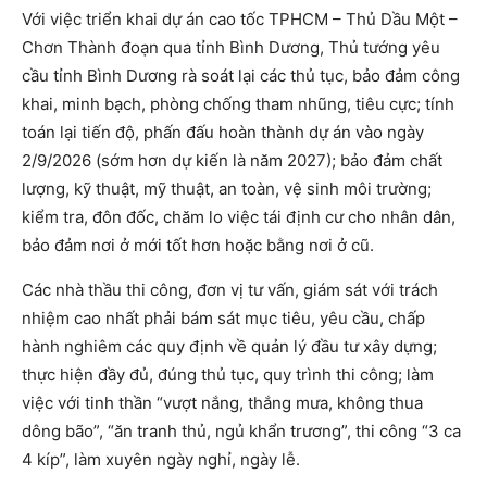
Với việc triển khai dự án cao tốc TPHCM – Thủ Dầu Một –
Chơn Thành đoạn qua tỉnh Bình Dương, Thủ tướng yêu
cầu tỉnh Bình Dương rà soát lại các thủ tục, bảo đảm công
khai, minh bạch, phòng chống tham nhũng, tiêu cực; tính
toán lại tiến độ, phấn đấu hoàn thành dự án vào ngày
2/9/2026 (sớm hơn dự kiến là năm 2027); bảo đảm chất
lượng, kỹ thuật, mỹ thuật, an toàn, vệ sinh môi trường;
kiểm tra, đôn đốc, chăm lo việc tái định cư cho nhân dân,
bảo đảm nơi ở mới tốt hơn hoặc bằng nơi ở cũ.
Các nhà thầu thi công, đơn vị tư vấn, giám sát với trách
nhiệm cao nhất phải bám sát mục tiêu, yêu cầu, chấp
hành nghiêm các quy định về quản lý đầu tư xây dựng;
thực hiện đầy đủ, đúng thủ tục, quy trình thi công; làm
việc với tinh thần “vượt nắng, thắng mưa, không thua
dông bão”, “ăn tranh thủ, ngủ khẩn trương”, thi công “3 ca
4 kíp”, làm xuyên ngày nghỉ, ngày lễ.