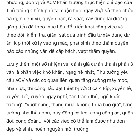
phương, đơn vị và ACV khẩn trương thực hiện chỉ đạo của
Thủ tướng Chính phủ tại cuộc họp ngày 25/1 và theo chức
năng, nhiệm vụ, quyền hạn; rà soát, xây dựng lại đường
găng tiến độ theo mục tiêu để triển khai công việc và
theo dõi, kiểm tra, giám sát quá trình đầu tư xây dựng dự
án, kịp thời xử lý vướng mắc, phát sinh theo thẩm quyền,
báo cáo những vấn đề cấp bách, vượt thẩm quyền.
Lưu ý thêm một số nhiệm vụ, đánh giá dự án thành phần 3
vẫn là phần việc khó khăn, nặng nề nhất, Thủ tướng yêu
cầu ACV và các cơ quan liên quan tăng cường máy móc,
nhân lực, thi công, lắp đặt thiết bị với 3 ca 4 kíp, xuyên lễ,
xuyên Tết, xuyên ngày nghỉ, “ăn tranh thủ, ngủ khẩn
trương”, “vượt nắng, thắng mưa, không thua bão gió”; tăng
cường nhà thầu phụ, huy động cả lực lượng công an, quân
đội, công đoàn… với các việc có thể làm được như dọn
dẹp vệ sinh, hoàn nguyên môi trường.