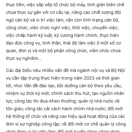
thực tiễn; việc sắp xếp tổ chức bộ máy, tinh giản biên chế
chưa thực sự gắn với cơ cấu lại, nâng cao chất lượng đội
ngũ cán bộ và vị trí việc làm; vẫn còn tình trạng cán bộ,
công chức, viên chức nghỉ việc, thôi việc, chuyển việc;
việc chấp hành kỷ luật, kỷ cương hành chính, thực hiện
đạo đức công vụ, tinh thần, thái độ làm việc ở một số cơ
quan, đơn vị và một bộ phận công chức, viên chức chưa
thực sự nghiêm…
Các đại biểu nêu nhiều vấn đề mà ngành nội vụ và Bộ Nội
vụ cần tập trung thực hiện trong năm 2023 và thời gian
tới, như: Vấn đề đào tạo, bồi dưỡng cán bộ theo yêu cầu,
nhiệm vụ thời kỳ mới; chính sách thu hút, tạo nguồn nhân
lực; công tác thi đua-khen thưởng; quản lý nhà nước về
tôn giáo; công tác cải cách hành chính nhà nước; đổi mới
hệ thống tổ chức và nâng cao hiệu quả hoạt động của các
đơn vị sự nghiệp công lập; về đổi mới cơ chế quản lý công
chức theo vị trí việc làm; đổi mới tuyển chọn công chức,