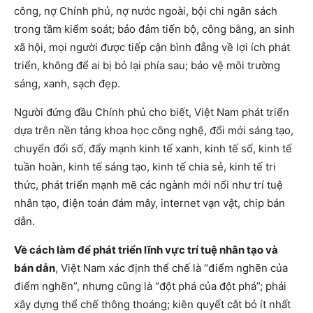
công, nợ Chính phủ, nợ nước ngoài, bội chi ngân sách
trong tầm kiểm soát; bảo đảm tiến bộ, công bằng, an sinh
xã hội, mọi người được tiếp cận bình đẳng về lợi ích phát
triển, không để ai bị bỏ lại phía sau; bảo vệ môi trường
sáng, xanh, sạch đẹp.
Người đứng đầu Chính phủ cho biết, Việt Nam phát triển
dựa trên nền tảng khoa học công nghệ, đổi mới sáng tạo,
chuyển đổi số, đẩy mạnh kinh tế xanh, kinh tế số, kinh tế
tuần hoàn, kinh tế sáng tạo, kinh tế chia sẻ, kinh tế tri
thức, phát triển mạnh mẽ các ngành mới nổi như trí tuệ
nhân tạo, điện toán đám mây, internet vạn vật, chip bán
dẫn.
Về cách làm để phát triển lĩnh vực trí tuệ nhân tạo và
bán dẫn
, Việt Nam xác định thể chế là “điểm nghẽn của
điểm nghẽn”, nhưng cũng là “đột phá của đột phá”; phải
xây dựng thể chế thông thoáng; kiên quyết cắt bỏ ít nhất