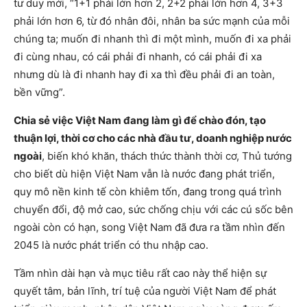
tư duy mới, “1+1 phải lớn hơn 2, 2+2 phải lớn hơn 4, 3+3
phải lớn hơn 6, từ đó nhân đôi, nhân ba sức mạnh của mỗi
chúng ta; muốn đi nhanh thì đi một mình, muốn đi xa phải
đi cùng nhau, có cái phải đi nhanh, có cái phải đi xa
nhưng dù là đi nhanh hay đi xa thì đều phải đi an toàn,
bền vững”.
Chia sẻ việc Việt Nam đang làm gì để chào đón, tạo
thuận lợi, thời cơ cho các nhà đầu tư, doanh nghiệp nước
ngoài
, biến khó khăn, thách thức thành thời cơ, Thủ tướng
cho biết dù hiện Việt Nam vẫn là nước đang phát triển,
quy mô nền kinh tế còn khiêm tốn, đang trong quá trình
chuyển đổi, độ mở cao, sức chống chịu với các cú sốc bên
ngoài còn có hạn, song Việt Nam đã đưa ra tầm nhìn đến
2045 là nước phát triển có thu nhập cao.
Tầm nhìn dài hạn và mục tiêu rất cao này thể hiện sự
quyết tâm, bản lĩnh, trí tuệ của người Việt Nam để phát