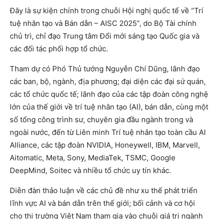
Đây là sự kiện chính trong chuỗi Hội nghị quốc tế về “Trí
tuệ nhân tạo và Bán dẫn – AISC 2025”, do Bộ Tài chính
chủ trì, chỉ đạo Trung tâm Đổi mới sáng tạo Quốc gia và
các đối tác phối hợp tổ chức.
Tham dự có Phó Thủ tướng Nguyễn Chí Dũng, lãnh đạo
các ban, bộ, ngành, địa phương; đại diện các đại sứ quán,
các tổ chức quốc tế; lãnh đạo của các tập đoàn công nghệ
lớn của thế giới về trí tuệ nhân tạo (AI), bán dẫn, cùng một
số tổng công trình sư, chuyên gia đầu ngành trong và
ngoài nước, đến từ Liên minh Trí tuệ nhân tạo toàn cầu AI
Alliance, các tập đoàn NVIDIA, Honeywell, IBM, Marvell,
Aitomatic, Meta, Sony, MediaTek, TSMC, Google
DeepMind, Soitec và nhiều tổ chức uy tín khác.
Diễn đàn thảo luận về các chủ đề như xu thế phát triển
lĩnh vực AI và bán dẫn trên thế giới; bối cảnh và cơ hội
cho thị trường Việt Nam tham gia vào chuỗi giá trị ngành