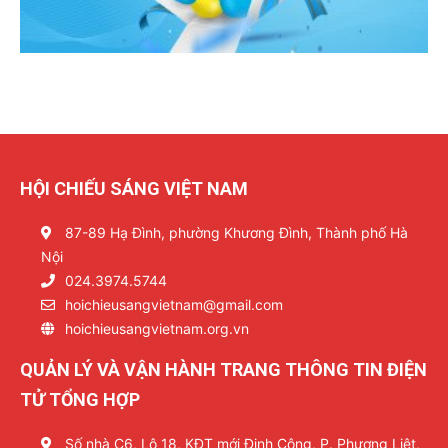
HỘI CHIẾU SÁNG VIỆT NAM
87-89 Hạ Đình, phường Khương Đình, Thành phố Hà
Nội
024.3974.5744
hoichieusangvietnam@gmail.com
hoichieusangvietnam.org.vn
QUẢN LÝ VÀ VẬN HÀNH TRANG THÔNG TIN ĐIỆN
TỬ TỔNG HỢP
Số nhà C6, Lô 18, KĐT mới Định Công, P. Phương Liệt,