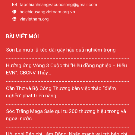
tapchianhsangvacuocsong@gmail.com
hoichieusangvietnam.org.vn
vlavietnam.org
BÀI VIẾT MỚI
Sơn La mưa lũ kéo dài gây hậu quả nghiêm trọng
Hưởng ứng Vòng 3 Cuộc thi “Hiểu đồng nghiệp – Hiểu
EVN”: CBCNV Thủy...
Cần Thơ và Bộ Công Thương bàn việc tháo “điểm
nghẽn” phát triển năng...
Sóc Trăng Mega Sale qui tụ 200 thương hiệu trong và
ngoài nước
Hôi nghị Báo chí Lâm Đồng: Nhấn mạnh vai trò báo chí