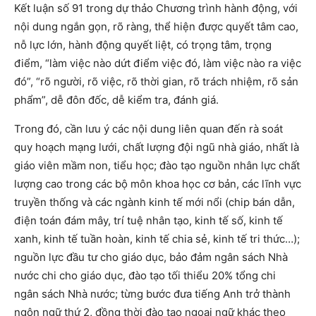
Kết luận số 91 trong dự thảo Chương trình hành động, với
nội dung ngắn gọn, rõ ràng, thể hiện được quyết tâm cao,
nỗ lực lớn, hành động quyết liệt, có trọng tâm, trọng
điểm, “làm việc nào dứt điểm việc đó, làm việc nào ra việc
đó”, “rõ người, rõ việc, rõ thời gian, rõ trách nhiệm, rõ sản
phẩm”, dễ đôn đốc, dễ kiểm tra, đánh giá.
Trong đó, cần lưu ý các nội dung liên quan đến rà soát
quy hoạch mạng lưới, chất lượng đội ngũ nhà giáo, nhất là
giáo viên mầm non, tiểu học; đào tạo nguồn nhân lực chất
lượng cao trong các bộ môn khoa học cơ bản, các lĩnh vực
truyền thống và các ngành kinh tế mới nổi (chip bán dẫn,
điện toán đám mây, trí tuệ nhân tạo, kinh tế số, kinh tế
xanh, kinh tế tuần hoàn, kinh tế chia sẻ, kinh tế tri thức…);
nguồn lực đầu tư cho giáo dục, bảo đảm ngân sách Nhà
nước chi cho giáo dục, đào tạo tối thiểu 20% tổng chi
ngân sách Nhà nước; từng bước đưa tiếng Anh trở thành
ngôn ngữ thứ 2, đồng thời đào tạo ngoại ngữ khác theo