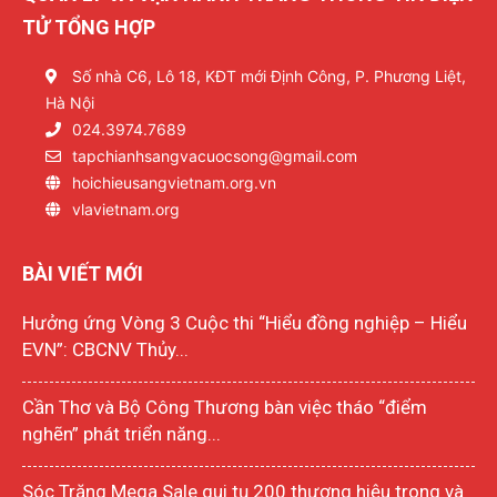
TỬ TỔNG HỢP
Số nhà C6, Lô 18, KĐT mới Định Công, P. Phương Liệt,
Hà Nội
024.3974.7689
tapchianhsangvacuocsong@gmail.com
hoichieusangvietnam.org.vn
vlavietnam.org
BÀI VIẾT MỚI
Hưởng ứng Vòng 3 Cuộc thi “Hiểu đồng nghiệp – Hiểu
EVN”: CBCNV Thủy...
Cần Thơ và Bộ Công Thương bàn việc tháo “điểm
nghẽn” phát triển năng...
Sóc Trăng Mega Sale qui tụ 200 thương hiệu trong và