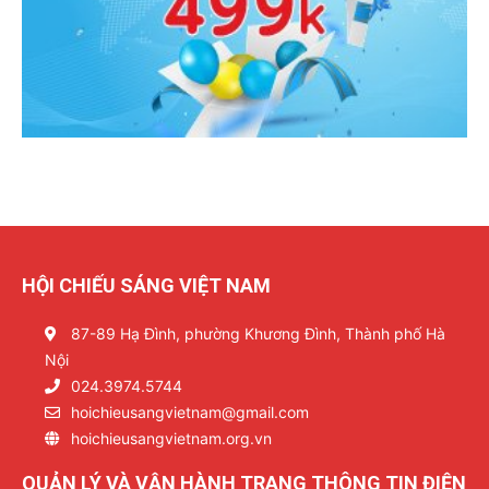
HỘI CHIẾU SÁNG VIỆT NAM
87-89 Hạ Đình, phường Khương Đình, Thành phố Hà
Nội
024.3974.5744
hoichieusangvietnam@gmail.com
hoichieusangvietnam.org.vn
QUẢN LÝ VÀ VẬN HÀNH TRANG THÔNG TIN ĐIỆN