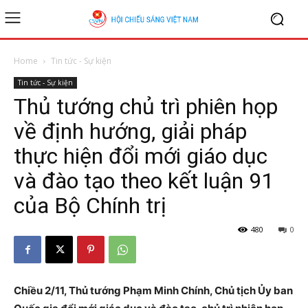
Home
Tin tức - Sự kiện
Tin tức - Sự kiện
Thủ tướng chủ trì phiên họp
về định hướng, giải pháp
thực hiện đổi mới giáo dục
và đào tạo theo kết luận 91
của Bộ Chính trị
480
0
Chiều 2/11, Thủ tướng Phạm Minh Chính, Chủ tịch Ủy ban