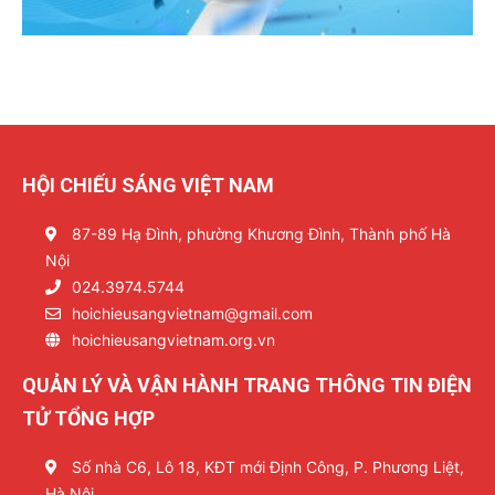
HỘI CHIẾU SÁNG VIỆT NAM
87-89 Hạ Đình, phường Khương Đình, Thành phố Hà
Nội
024.3974.5744
hoichieusangvietnam@gmail.com
hoichieusangvietnam.org.vn
QUẢN LÝ VÀ VẬN HÀNH TRANG THÔNG TIN ĐIỆN
TỬ TỔNG HỢP
Số nhà C6, Lô 18, KĐT mới Định Công, P. Phương Liệt,
Hà Nội