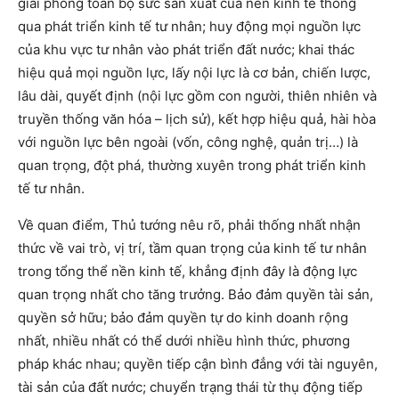
giải phóng toàn bộ sức sản xuất của nền kinh tế thông
qua phát triển kinh tế tư nhân; huy động mọi nguồn lực
của khu vực tư nhân vào phát triển đất nước; khai thác
hiệu quả mọi nguồn lực, lấy nội lực là cơ bản, chiến lược,
lâu dài, quyết định (nội lực gồm con người, thiên nhiên và
truyền thống văn hóa – lịch sử), kết hợp hiệu quả, hài hòa
với nguồn lực bên ngoài (vốn, công nghệ, quản trị…) là
quan trọng, đột phá, thường xuyên trong phát triển kinh
tế tư nhân.
Về quan điểm, Thủ tướng nêu rõ, phải thống nhất nhận
thức về vai trò, vị trí, tầm quan trọng của kinh tế tư nhân
trong tổng thể nền kinh tế, khẳng định đây là động lực
quan trọng nhất cho tăng trưởng. Bảo đảm quyền tài sản,
quyền sở hữu; bảo đảm quyền tự do kinh doanh rộng
nhất, nhiều nhất có thể dưới nhiều hình thức, phương
pháp khác nhau; quyền tiếp cận bình đẳng với tài nguyên,
tài sản của đất nước; chuyển trạng thái từ thụ động tiếp