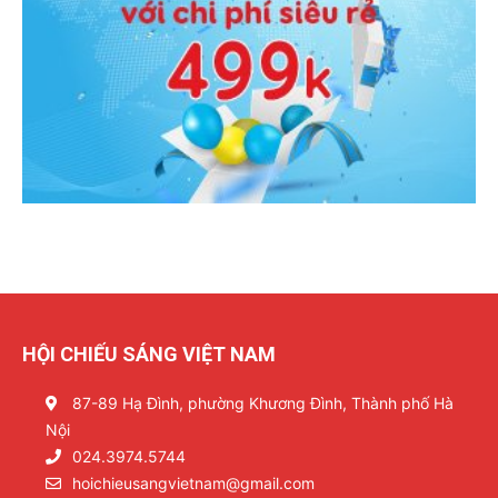
HỘI CHIẾU SÁNG VIỆT NAM
87-89 Hạ Đình, phường Khương Đình, Thành phố Hà
Nội
024.3974.5744
hoichieusangvietnam@gmail.com