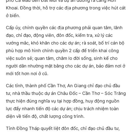
phố Cà Mau đến Đất Mũi và dự án đường ra cảng Hòn
Khoai. Đồng thời, hỗ trợ các địa phương trong việc hút cát
ở biển.
Cấp ủy, chính quyền các địa phương phải quan tâm, lãnh
đạo, chỉ đạo, động viên, đôn đốc, kiểm tra, xử lý các
vướng mắc, khó khăn cho các dự án; rà soát, bố trí cán bộ
phù hợp mô hình chính quyền 2 cấp để triển khai công
việc suôn sẻ; quan tâm, chăm lo đời sống, sinh kế cho
người dân nhường mặt bằng cho các dự án, bảo đảm nơi ở
mới tốt hơn nơi ở cũ.
Các tỉnh, thành phố Cần Thơ, An Giang chỉ đạo chủ đầu
tư, nhà thầu thuộc dự án Châu Đốc – Cần Thơ – Sóc Trăng
thực hiện đúng nghĩa vụ tại hợp đồng, huy động nguồn
lực đẩy nhanh tiến độ các dự án; chịu trách nhiệm toàn
diện về tiến độ, chất lượng công trình.
Tỉnh Đồng Tháp quyết liệt đôn đốc, chỉ đạo chủ đầu tư,