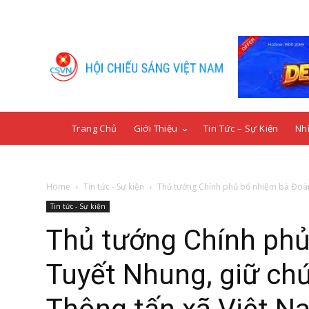
Trang Chủ
Giới Thiệu
Tin Tức – Sự Kiện
Nhì
Home
Tin tức - Sự kiện
Thủ tướng Chính phủ bổ nhiệm bà Đoàn 
Tin tức - Sự kiện
Thủ tướng Chính phủ
Tuyết Nhung, giữ ch