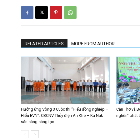
RELATED ARTICLES
MORE FROM AUTHOR
Hưởng ứng Vòng 3 Cuộc thi “Hiểu đồng nghiệp –
Cần Thơ và B
Hiểu EVN”: CBCNV Thủy điện An Khê – Ka Nak
nghẽn” phát 
sẵn sàng sáng tạo...