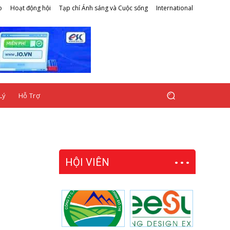
o
Hoạt động hội
Tạp chí Ánh sáng và Cuộc sống
International
Lý
Hỗ Trợ
HỘI VIÊN