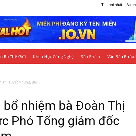
Tin mới nhất
Vide
n Ra Thế Giới
Khoa Học Công Nghệ
Sản Phẩm
Văn Bản Pháp 
Thị Tuyết Nhung, giữ...
 bổ nhiệm bà Đoàn Thị
ức Phó Tổng giám đốc