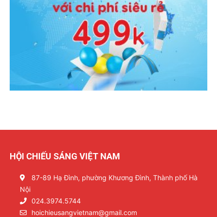
HỘI CHIẾU SÁNG VIỆT NAM
87-89 Hạ Đình, phường Khương Đình, Thành phố Hà
Nội
024.3974.5744
hoichieusangvietnam@gmail.com