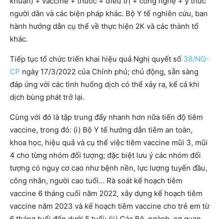
khuẩn) + vaccine + thuốc + điều trị + công nghệ + ý thức
người dân và các biện pháp khác. Bộ Y tế nghiên cứu, ban
hành hướng dẫn cụ thể về thực hiện 2K và các thành tố
khác.
Tiếp tục tổ chức triển khai hiệu quả Nghị quyết số
38/NQ-
CP
ngày 17/3/2022 của Chính phủ; chủ động, sẵn sàng
đáp ứng với các tình huống dịch có thể xảy ra, kể cả khi
dịch bùng phát trở lại.
Cùng với đó là tập trung đẩy nhanh hơn nữa tiến độ tiêm
vaccine, trong đó: (i) Bộ Y tế hướng dẫn tiêm an toàn,
khoa học, hiệu quả và cụ thể việc tiêm vaccine mũi 3, mũi
4 cho từng nhóm đối tượng; đặc biệt lưu ý các nhóm đối
tượng có nguy cơ cao như bệnh nền, lực lượng tuyến đầu,
công nhân, người cao tuổi… Rà soát kế hoạch tiêm
vaccine 6 tháng cuối năm 2022, xây dựng kế hoạch tiêm
vaccine năm 2023 và kế hoạch tiêm vaccine cho trẻ em từ
6 tháng tuổi đến dưới 5 tuổi; (ii) Các Bộ, ngành, cơ quan