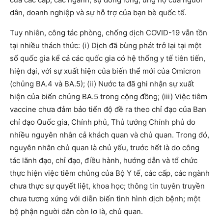
dân, doanh nghiệp và sự hỗ trợ của bạn bè quốc tế.
Tuy nhiên, công tác phòng, chống dịch COVID-19 vẫn tồn
tại nhiều thách thức: (i) Dịch đã bùng phát trở lại tại một
số quốc gia kể cả các quốc gia có hệ thống y tế tiên tiến,
hiện đại, với sự xuất hiện của biến thể mới của Omicron
(chủng BA.4 và BA.5); (ii) Nước ta đã ghi nhận sự xuất
hiện của biến chủng BA.5 trong cộng đồng; (iii) Việc tiêm
vaccine chưa đảm bảo tiến độ đề ra theo chỉ đạo của Ban
chỉ đạo Quốc gia, Chính phủ, Thủ tướng Chính phủ do
nhiều nguyên nhân cả khách quan và chủ quan. Trong đó,
nguyên nhân chủ quan là chủ yếu, trước hết là do công
tác lãnh đạo, chỉ đạo, điều hành, hướng dẫn và tổ chức
thực hiện việc tiêm chủng của Bộ Y tế, các cấp, các ngành
chưa thực sự quyết liệt, khoa học; thông tin tuyên truyền
chưa tương xứng với diễn biến tình hình dịch bệnh; một
bộ phận người dân còn lơ là, chủ quan.