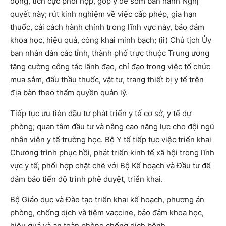
động, tích cực phối hợp, góp ý để sớm ban hành Nghị
quyết này; rút kinh nghiệm về việc cấp phép, gia hạn
thuốc, cải cách hành chính trong lĩnh vực này, bảo đảm
khoa học, hiệu quả, công khai minh bạch; (ii) Chủ tịch Ủy
ban nhân dân các tỉnh, thành phố trực thuộc Trung ương
tăng cường công tác lãnh đạo, chỉ đạo trong việc tổ chức
mua sắm, đấu thầu thuốc, vật tư, trang thiết bị y tế trên
địa bàn theo thẩm quyền quản lý.
Tiếp tục ưu tiên đầu tư phát triển y tế cơ sở, y tế dự
phòng; quan tâm đầu tư và nâng cao năng lực cho đội ngũ
nhân viên y tế trường học. Bộ Y tế tiếp tục việc triển khai
Chương trình phục hồi, phát triển kinh tế xã hội trong lĩnh
vực y tế; phối hợp chặt chẽ với Bộ Kế hoạch và Đầu tư để
đảm bảo tiến độ trình phê duyệt, triển khai.
Bộ Giáo dục và Đào tạo triển khai kế hoạch, phương án
phòng, chống dịch và tiêm vaccine, bảo đảm khoa học,
hiệu quả và an toàn phòng chống dịch bệnh.