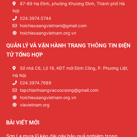
87-89 Hạ Đình, phường Khương Đình, Thành phố Hà
Nội
024.3974.5744
hoichieusangvietnam@gmail.com
hoichieusangvietnam.org.vn
QUẢN LÝ VÀ VẬN HÀNH TRANG THÔNG TIN ĐIỆN
TỬ TỔNG HỢP
Số nhà C6, Lô 18, KĐT mới Định Công, P. Phương Liệt,
Hà Nội
024.3974.7689
tapchianhsangvacuocsong@gmail.com
hoichieusangvietnam.org.vn
vlavietnam.org
BÀI VIẾT MỚI
Sơn La mưa lũ kéo dài gây hậu quả nghiêm trọng