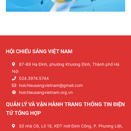
HỘI CHIẾU SÁNG VIỆT NAM
87-89 Hạ Đình, phường Khương Đình, Thành phố Hà
Nội
024.3974.5744
hoichieusangvietnam@gmail.com
hoichieusangvietnam.org.vn
QUẢN LÝ VÀ VẬN HÀNH TRANG THÔNG TIN ĐIỆN
TỬ TỔNG HỢP
Số nhà C6, Lô 18, KĐT mới Định Công, P. Phương Liệt,