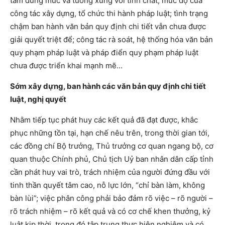
tâm đúng mức và tương xứng với tính chất, mức độ của
công tác xây dựng, tổ chức thi hành pháp luật; tình trạng
chậm ban hành văn bản quy định chi tiết vẫn chưa được
giải quyết triệt để; công tác rà soát, hệ thống hóa văn bản
quy phạm pháp luật và pháp điển quy phạm pháp luật
chưa được triển khai mạnh mẽ…
Sớm xây dựng, ban hành các văn bản quy định chi tiết
luật, nghị quyết
Nhằm tiếp tục phát huy các kết quả đã đạt được, khắc
phục những tồn tại, hạn chế nêu trên, trong thời gian tới,
các đồng chí Bộ trưởng, Thủ trưởng cơ quan ngang bộ, cơ
quan thuộc Chính phủ, Chủ tịch Uỷ ban nhân dân cấp tỉnh
cần phát huy vai trò, trách nhiệm của người đứng đầu với
tinh thần quyết tâm cao, nỗ lực lớn, “chỉ bàn làm, không
bàn lùi”; việc phân công phải bảo đảm rõ việc – rõ người –
rõ trách nhiệm – rõ kết quả và có cơ chế khen thưởng, kỷ
luật kịp thời, trong đó tập trung thực hiện nghiêm và có