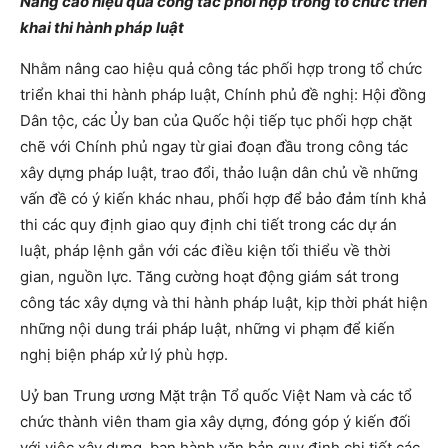
Nâng cao hiệu quả công tác phối hợp trong tổ chức triển
khai thi hành pháp luật
Nhằm nâng cao hiệu quả công tác phối hợp trong tổ chức
triển khai thi hành pháp luật, Chính phủ đề nghị: Hội đồng
Dân tộc, các Ủy ban của Quốc hội tiếp tục phối hợp chặt
chẽ với Chính phủ ngay từ giai đoạn đầu trong công tác
xây dựng pháp luật, trao đổi, thảo luận dân chủ về những
vấn đề có ý kiến khác nhau, phối hợp để bảo đảm tính khả
thi các quy định giao quy định chi tiết trong các dự án
luật, pháp lệnh gắn với các điều kiện tối thiểu về thời
gian, nguồn lực. Tăng cường hoạt động giám sát trong
công tác xây dựng và thi hành pháp luật, kịp thời phát hiện
những nội dung trái pháp luật, những vi phạm để kiến
nghị biện pháp xử lý phù hợp.
Uỷ ban Trung ương Mặt trận Tổ quốc Việt Nam và các tổ
chức thành viên tham gia xây dựng, đóng góp ý kiến đối
với việc xây dựng, ban hành văn bản quy định chi tiết các