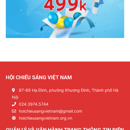
HỘI CHIẾU SÁNG VIỆT NAM
87-89 Hạ Đình, phường Khương Đình, Thành phố Hà
Nội
024.3974.5744
hoichieusangvietnam@gmail.com
hoichieusangvietnam.org.vn
QUẢN LÝ VÀ VẬN HÀNH TRANG THÔNG TIN ĐIỆN