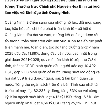
733/TB-VPCP ngày 30/12/2025 kết luận của Phó Thủ
tướng Thường trực Chính phủ Nguyễn Hòa Bình tại buổi
làm việc với lãnh đạo tỉnh Quảng Ninh.
Quảng Ninh là điểm sáng của những nỗ lực, đổi mới, sáng
tạo, hầu hết các chỉ tiêu phát triển kinh tế – xã hội ở
Quảng Ninh đều đạt và vượt, những kết quả đạt được rất
ấn tượng, toàn diện trên các lĩnh vực. Kinh tế tiếp tục phát
triển mạnh mẽ, toàn diện, tốc độ tăng trưởng GRDP năm
2025 ước đạt 11,89%, đứng đầu cả nước, cao nhất trong
giai đoạn 2021-2025; quy mô nền kinh tế xếp thứ 7/34
tỉnh, thành; GRDP bình quân đầu người ước đạt 10.402
USD, gấp 2,08 bình quân cả nước. Năng suất lao động xã
hội đạt 539 triệu đồng/người, gấp 2 lần bình quân cả
nước. Tổng thu ngân sách trên địa bàn Tỉnh cao nhất từ
trước tới nay, đạt 82.235 tỷ đồng, tăng 53% so với cùng
kỳ. Kim ngạch xuất khẩu đạt 4,12 tỷ USD, tăng 16,5%; kim
ngạch nhập khẩu đạt 4,56 tỷ USD, tăng 25,9%. Thu hút