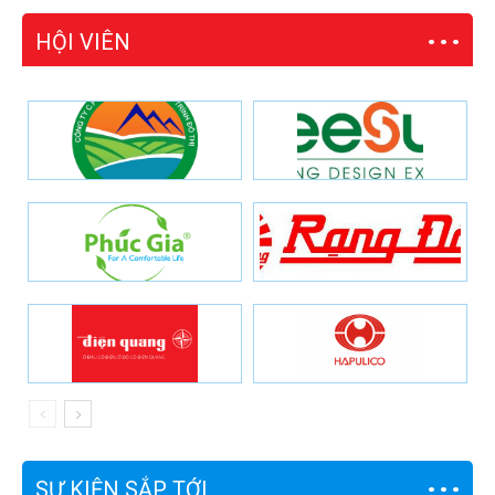
HỘI VIÊN
SỰ KIỆN SẮP TỚI