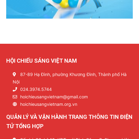
HỘI CHIẾU SÁNG VIỆT NAM
87-89 Hạ Đình, phường Khương Đình, Thành phố Hà
Nội
024.3974.5744
hoichieusangvietnam@gmail.com
hoichieusangvietnam.org.vn
QUẢN LÝ VÀ VẬN HÀNH TRANG THÔNG TIN ĐIỆN
TỬ TỔNG HỢP