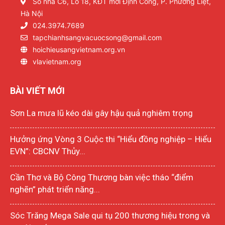
Số nhà C6, Lô 18, KĐT mới Định Công, P. Phương Liệt,
Hà Nội
024.3974.7689
tapchianhsangvacuocsong@gmail.com
hoichieusangvietnam.org.vn
vlavietnam.org
BÀI VIẾT MỚI
Sơn La mưa lũ kéo dài gây hậu quả nghiêm trọng
Hưởng ứng Vòng 3 Cuộc thi “Hiểu đồng nghiệp – Hiểu
EVN”: CBCNV Thủy...
Cần Thơ và Bộ Công Thương bàn việc tháo “điểm
nghẽn” phát triển năng...
Sóc Trăng Mega Sale qui tụ 200 thương hiệu trong và