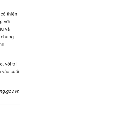
 có thiên
g với
ứu và
ó chung
inh
, với trị
 vào cuối
ng.gov.vn