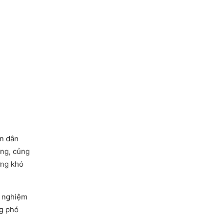
ân dân
ờng, củng
ững khó
h nghiệm
ng phó