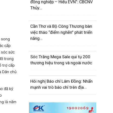
đồng nghiệp – Hiểu EVN”: CBCNV
Thủy...
Cần Thơ và Bộ Công Thương bàn
việc tháo “điểm nghẽn” phát triển
năng...
c song
ác cấp
m sóc sức
Sóc Trăng Mega Sale qui tụ 200
đỡ trong
thương hiệu trong và ngoài nước
ỗ trợ cấp
oà Dân chủ
Hôi nghị Báo chí Lâm Đồng: Nhấn
mạnh vai trò báo chí trên địa...
ào đã ký
o
ng là năm