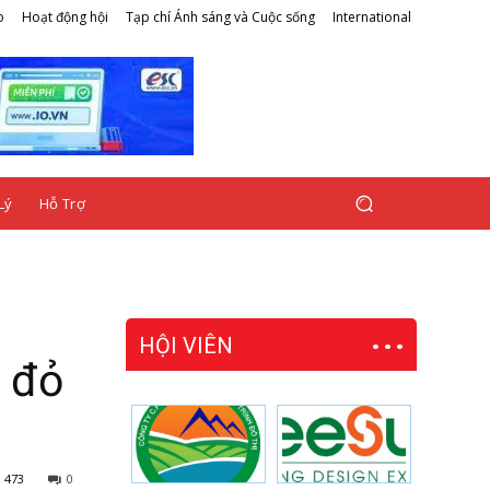
o
Hoạt động hội
Tạp chí Ánh sáng và Cuộc sống
International
Lý
Hỗ Trợ
HỘI VIÊN
p đỏ
473
0