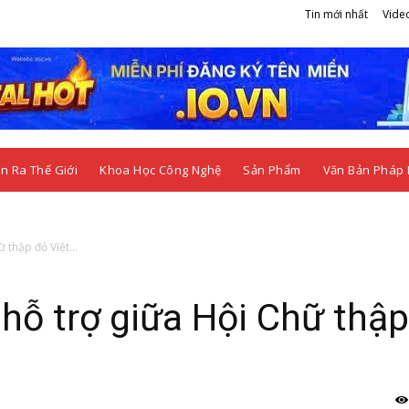
Tin mới nhất
Vide
n Ra Thế Giới
Khoa Học Công Nghệ
Sản Phẩm
Văn Bản Pháp 
 thập đỏ Việt...
hỗ trợ giữa Hội Chữ thậ