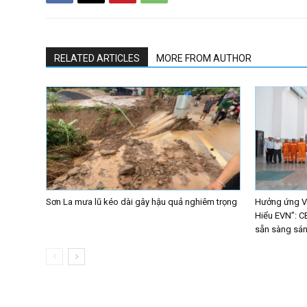
RELATED ARTICLES
MORE FROM AUTHOR
Sơn La mưa lũ kéo dài gây hậu quả nghiêm trọng
Hưởng ứng Vò
Hiểu EVN”: C
sẵn sàng sáng