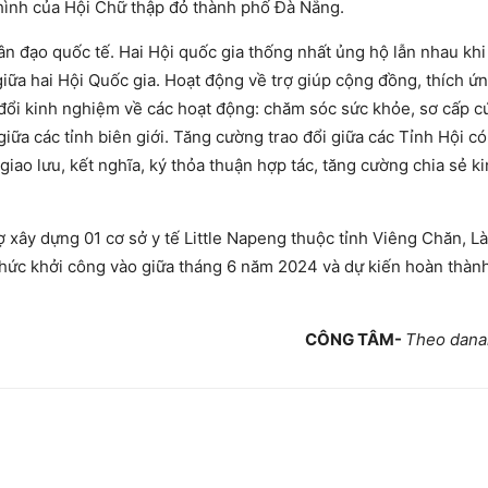
hình của Hội Chữ thập đỏ thành phố Đà Nẵng.
ân đạo quốc tế. Hai Hội quốc gia thống nhất ủng hộ lẫn nhau khi
giữa hai Hội Quốc gia. Hoạt động về trợ giúp cộng đồng, thích ứn
 đổi kinh nghiệm về các hoạt động: chăm sóc sức khỏe, sơ cấp c
ữa các tỉnh biên giới. Tăng cường trao đổi giữa các Tỉnh Hội c
giao lưu, kết nghĩa, ký thỏa thuận hợp tác, tăng cường chia sẻ k
 xây dựng 01 cơ sở y tế Little Napeng thuộc tỉnh Viêng Chăn, Lào
thức khởi công vào giữa tháng 6 năm 2024 và dự kiến hoàn thành
CÔNG TÂM-
Theo dana