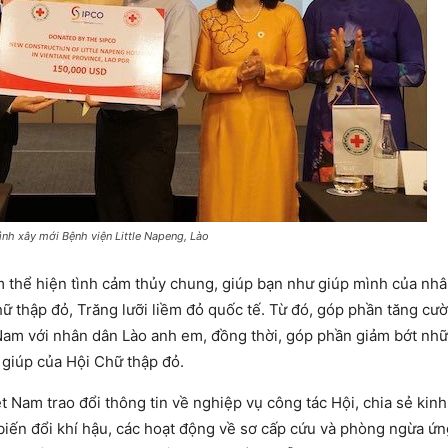
rình xây mới Bệnh viện Little Napeng, Lào
 thể hiện tình cảm thủy chung, giúp bạn như giúp mình của nh
ữ thập đỏ, Trăng lưỡi liềm đỏ quốc tế. Từ đó, góp phần tăng cư
 Nam với nhân dân Lào anh em, đồng thời, góp phần giảm bớt nh
 giúp của Hội Chữ thập đỏ.
ệt Nam trao đổi thông tin về nghiệp vụ công tác Hội, chia sẻ kin
 biến đổi khí hậu, các hoạt động về sơ cấp cứu và phòng ngừa ứ