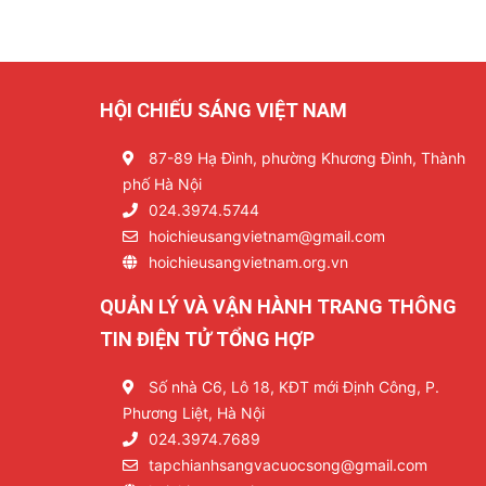
HỘI CHIẾU SÁNG VIỆT NAM
87-89 Hạ Đình, phường Khương Đình, Thành
phố Hà Nội
024.3974.5744
hoichieusangvietnam@gmail.com
hoichieusangvietnam.org.vn
QUẢN LÝ VÀ VẬN HÀNH TRANG THÔNG
TIN ĐIỆN TỬ TỔNG HỢP
Số nhà C6, Lô 18, KĐT mới Định Công, P.
Phương Liệt, Hà Nội
024.3974.7689
tapchianhsangvacuocsong@gmail.com