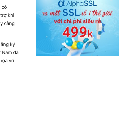
i có
trợ khi
ày càng
năng ký
ệt Nam đã
 họa vỡ