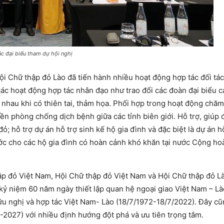
c đại biểu tham dự hội nghị
i Chữ thập đỏ Lào đã tiến hành nhiều hoạt động hợp tác đối tá
ác hoạt động hợp tác nhân đạo như trao đổi các đoàn đại biểu c
n nhau khi có thiên tai, thảm họa. Phối hợp trong hoạt động chă
 phòng chống dịch bệnh giữa các tỉnh biên giới. Hỗ trợ, giúp 
; hỗ trợ dự án hỗ trợ sinh kế hộ gia đình và đặc biệt là dự án h
ước cho các hộ gia đình có hoàn cảnh khó khăn tại nước Cộng h
ập đỏ Việt Nam, Hội Chữ thập đỏ Việt Nam và Hội Chữ thập đỏ L
 kỷ niệm 60 năm ngày thiết lập quan hệ ngoại giao Việt Nam – Là
u nghị và hợp tác Việt Nam- Lào (18/7/1972-18/7/2022). Đây cũ
2027) với nhiều định hướng đột phá và ưu tiên trọng tâm.