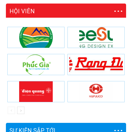
HỘI VIÊN
SỰ KIỆN SẮP TỚI