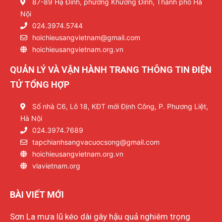
87-89 Hạ Đình, phường Khương Đình, Thành phố Hà
Nội
024.3974.5744
hoichieusangvietnam@gmail.com
hoichieusangvietnam.org.vn
QUẢN LÝ VÀ VẬN HÀNH TRANG THÔNG TIN ĐIỆN
TỬ TỔNG HỢP
Số nhà C6, Lô 18, KĐT mới Định Công, P. Phương Liệt,
Hà Nội
024.3974.7689
tapchianhsangvacuocsong@gmail.com
hoichieusangvietnam.org.vn
vlavietnam.org
BÀI VIẾT MỚI
Sơn La mưa lũ kéo dài gây hậu quả nghiêm trọng