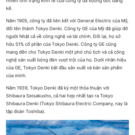
nhiên tình trạng kinh tế của công ty đã xuống dốc đáng
kể.
Năm 1905, công ty đã liên kết với General Electric của Mỹ,
đổi tên thành Tokyo Denki. Công ty GE của Mỹ đã giúp đỡ
người Nhật cả về công nghệ và tài chính. Đổi lại, họ sở
hữu 51% cổ phần của Tokyo Denki. Công ty GE cũng
mang đến cho Tokyo Denki một phó chủ tịch và cả công
nghệ sản xuất bóng đèn vượt trội của họ. Dưới nhãn hiệu
của GE, Tokyo Denki bắt đầu sản xuất và bán sản phẩm
của mình.
Năm 1939, Tokyo Denki đã ký một thỏa thuận với
Shibaura Seisakusho, cả hai hợp nhất tạo ra Tokyo
Shibaura Denki (Tokyo Shibaura Electric Company, nay là
tập đoàn Toshiba).