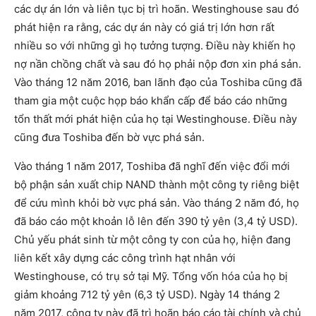
các dự án lớn và liên tục bị trì hoãn. Westinghouse sau đó
phát hiện ra rằng, các dự án này có giá trị lớn hơn rất
nhiều so với những gì họ tưởng tượng. Điều này khiến họ
nợ nần chồng chất và sau đó họ phải nộp đơn xin phá sản.
Vào tháng 12 năm 2016, ban lãnh đạo của Toshiba cũng đã
tham gia một cuộc họp báo khẩn cấp để báo cáo những
tổn thất mới phát hiện của họ tại Westinghouse. Điều này
cũng đưa Toshiba đến bờ vực phá sản.
Vào tháng 1 năm 2017, Toshiba đã nghĩ đến việc đổi mới
bộ phận sản xuất chip NAND thành một công ty riêng biệt
để cứu mình khỏi bờ vực phá sản. Vào tháng 2 năm đó, họ
đã báo cáo một khoản lỗ lên đến 390 tỷ yên (3,4 tỷ USD).
Chủ yếu phát sinh từ một công ty con của họ, hiện đang
liên kết xây dựng các công trình hạt nhân với
Westinghouse, có trụ sở tại Mỹ. Tổng vốn hóa của họ bị
giảm khoảng 712 tỷ yên (6,3 tỷ USD). Ngày 14 tháng 2
năm 2017, công ty này đã trì hoãn báo cáo tài chính và chủ