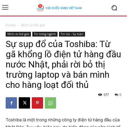
Home
Nhìn ra thế giới
Nhìn ra thế giới
Tin trong ngành
Tin tức - Sự kiện
Sự sụp đổ của Toshiba: Từ
gã khổng lồ điện tử hàng đầu
nước Nhật, phải rời bỏ thị
trường laptop và bán mình
cho hàng loạt đối thủ
577
0
Toshiba là một trong những công ty điện tử hàng đầu của