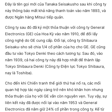
Đây là tên gọi mới của Tanaka Seisakusho sau khi công ty
này thông báo mất khả năng thanh toán vào năm 1893, và
được Ngân hàng Mitsui tiếp quản.
Công ty sau đó đã ký một thỏa thuận với công ty General
Electronics (GE) của Hoa Kỳ vào năm 1910, để đổi lấy
công nghệ do GE cung cấp. Đổi lại, công ty Shibaura
Seisaku-sho sẽ chia 1/4 cổ phần của họ cho GE. GE cũng
đầu tư vào Tokyo Denki theo cách tương tự. Sau đó, vào
năm 1939, cả hai công ty này đã hợp nhất để thành lập
Tokyo Shibaura Denki (Công ty Điện lực Tokyo Shibaura,
nay là Toshiba).
Cho đến khi Chiến tranh thế giới thứ hai nổ ra, các mối
quan hệ hợp tác ngày càng trở nên khó khăn hơn nhưng
thỏa thuận của họ với GE vẫn còn nguyên vẹn. Tuy vậy, sự
liên kết này đã được nối lại vào năm 1953 và General
Electronics đã nắm giữ 24% cổ phần trong công ty. Kể từ