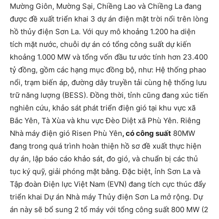
Mường Giôn, Mường Sại, Chiềng Lao và Chiềng La đang
được đề xuất triển khai 3 dự án điện mặt trời nổi trên lòng
hồ thủy điện Sơn La. Với quy mô khoảng 1.200 ha diện
tích mặt nước, chuỗi dự án có tổng công suất dự kiến
khoảng 1.000 MW và tổng vốn đầu tư ước tính hơn 23.400
tỷ đồng, gồm các hạng mục đồng bộ, như: Hệ thống phao
nổi, trạm biến áp, đường dây truyền tải cùng hệ thống lưu
trữ năng lượng (BESS). Đồng thời, tỉnh cũng đang xúc tiến
nghiên cứu, khảo sát phát triển điện gió tại khu vực xã
Bắc Yên, Tà Xùa và khu vực Đèo Diệt xã Phù Yên. Riêng
Nhà máy điện gió Risen Phù Yên
, có công suất
80MW
đang trong quá trình hoàn thiện hồ sơ đề xuất thực hiện
dự án, lập báo cáo khảo sát, đo gió, và chuẩn bị các thủ
tục ký quỹ, giải phóng mặt bằng. Đặc biệt, ỉnh Sơn La và
Tập đoàn Điện lực Việt Nam (EVN) đang tích cực thúc đẩy
triển khai Dự án Nhà máy Thủy điện Sơn La mở rộng. Dự
án này sẽ bổ sung 2 tổ máy với tổng công suất 800 MW (2