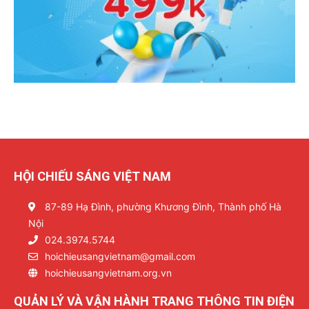
HỘI CHIẾU SÁNG VIỆT NAM
87-89 Hạ Đình, phường Khương Đình, Thành phố Hà
Nội
024.3974.5744
hoichieusangvietnam@gmail.com
hoichieusangvietnam.org.vn
QUẢN LÝ VÀ VẬN HÀNH TRANG THÔNG TIN ĐIỆN