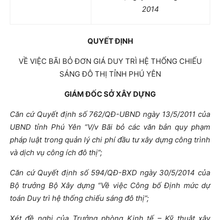
2014
QUYẾT ĐỊNH
VỀ VIỆC BÃI BỎ ĐƠN GIÁ DUY TRÌ HỆ THỐNG CHIẾU
SÁNG ĐÔ THỊ TỈNH PHÚ YÊN
GIÁM ĐỐC SỞ XÂY DỰNG
Căn cứ Quyết định số 762/QĐ-UBND ngày 13/5/2011 của
UBND tỉnh Phú Yên “V/v Bãi bỏ các văn bản quy phạm
pháp luật trong quản lý chi phí đầu tư xây dựng công trình
và dịch vụ công ích đô thị”;
Căn cứ Quyết định số 594/QĐ-BXD ngày 30/5/2014 của
Bộ trưởng Bộ Xây dựng “Về việc Công bố Định mức dự
toán Duy trì hệ thống chiếu sáng đô thị”;
Xét đề nghị của Trưởng phòng Kinh tế – Kỹ thuật xây