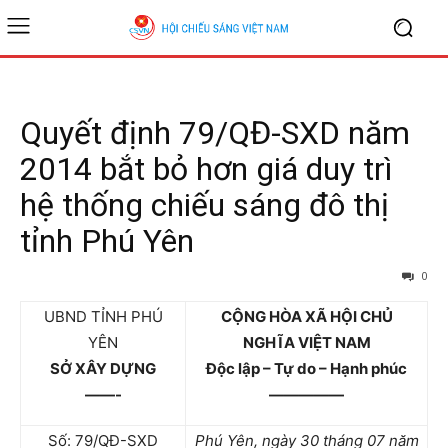
Quyết định 79/QĐ-SXD năm
2014 bắt bỏ hơn giá duy trì
hệ thống chiếu sáng đô thị
tỉnh Phú Yên
0
UBND TỈNH PHÚ
CỘNG HÒA XÃ HỘI CHỦ
YÊN
NGHĨA VIỆT NAM
SỞ XÂY DỰNG
Độc lập – Tự do – Hạnh phúc
——-
—————
Số:
79
/QĐ-SXD
Phú Yên, ngày 30 tháng 07 năm