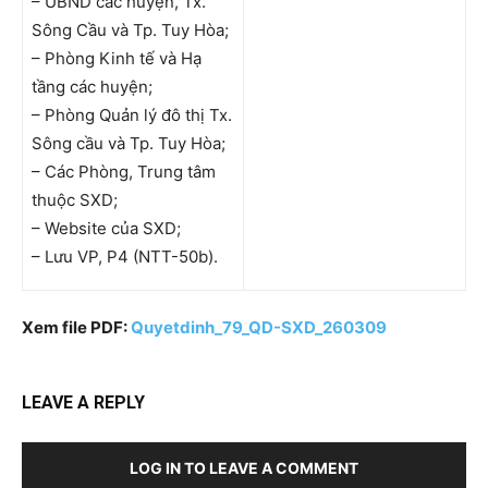
– UBND các huyện, Tx.
Sông Cầu và Tp. Tuy Hòa;
– Phòng Kinh tế và Hạ
tầng các huyện;
– Phòng Quản lý đô thị Tx.
Sông cầu và Tp. Tuy Hòa;
– Các Phòng, Trung tâm
thuộc SXD;
– Website của SXD;
– Lưu VP, P4 (NTT-50b).
Xem file PDF:
Quyetdinh_79_QD-SXD_260309
LEAVE A REPLY
LOG IN TO LEAVE A COMMENT