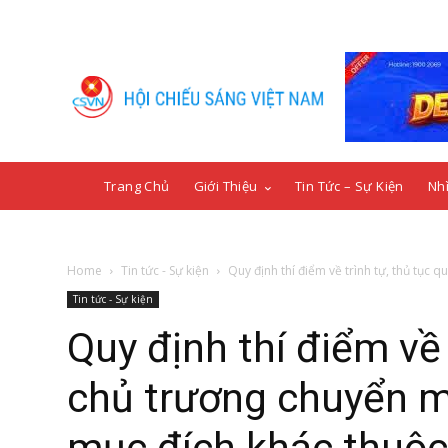
Trang Chủ
Giới Thiệu
Tin Tức – Sự Kiện
Nhì
Home
Tin tức - Sự kiện
Quy định thí điểm về trình tự, thủ tục qu
Tin tức - Sự kiện
Quy định thí điểm về 
chủ trương chuyển m