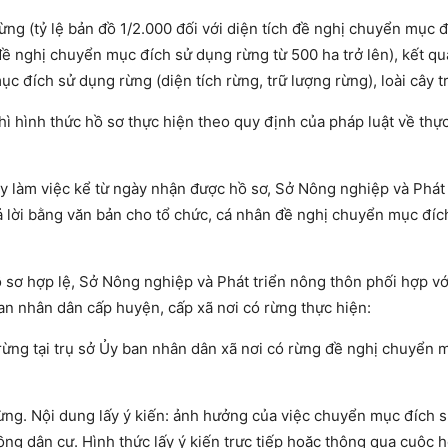
ừng (tỷ lệ bản đồ 1/2.000 đối với diện tích đề nghị chuyển mục 
 đề nghị chuyển mục đích sử dụng rừng từ 500 ha trở lên), kết qu
 đích sử dụng rừng (diện tích rừng, trữ lượng rừng), loài cây t
hì hình thức hồ sơ thực hiện theo quy định của pháp luật về thự
y làm việc kể từ ngày nhận được hồ sơ, Sở Nông nghiệp và Phát 
ả lời bằng văn bản cho tổ chức, cá nhân đề nghị chuyển mục đí
 sơ hợp lệ, Sở Nông nghiệp và Phát triển nông thôn phối hợp vớ
n nhân dân cấp huyện, cấp xã nơi có rừng thực hiện:
ừng tại trụ sở Ủy ban nhân dân xã nơi có rừng đề nghị chuyển 
rừng. Nội dung lấy ý kiến: ảnh hưởng của việc chuyển mục đích 
ng dân cư. Hình thức lấy ý kiến trực tiếp hoặc thông qua cuộc h