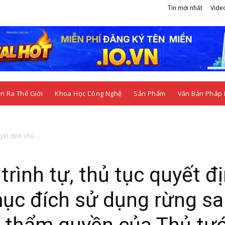
Tin mới nhất
Vide
n Ra Thế Giới
Khoa Học Công Nghệ
Sản Phẩm
Văn Bản Pháp 
yết định chủ...
trình tự, thủ tục quyết đ
ục đích sử dụng rừng s