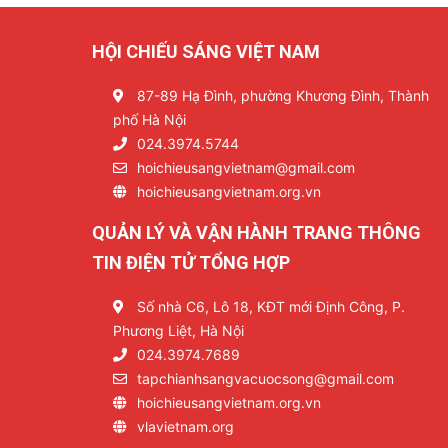
HỘI CHIẾU SÁNG VIỆT NAM
87-89 Hạ Đình, phường Khương Đình, Thành
phố Hà Nội
024.3974.5744
hoichieusangvietnam@gmail.com
hoichieusangvietnam.org.vn
QUẢN LÝ VÀ VẬN HÀNH TRANG THÔNG
TIN ĐIỆN TỬ TỔNG HỢP
Số nhà C6, Lô 18, KĐT mới Định Công, P.
Phương Liệt, Hà Nội
024.3974.7689
tapchianhsangvacuocsong@gmail.com
hoichieusangvietnam.org.vn
vlavietnam.org