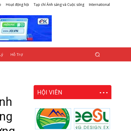
o
Hoạt động hội
Tạp chí Ánh sáng và Cuộc sống
International
Lý
Hỗ Trợ
HỘI VIÊN
ịnh
ang