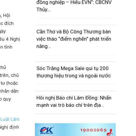
đồng nghiệp – Hiểu EVN”: CBCNV
Thủy...
, Hội
ục đích
ày
Cần Thơ và Bộ Công Thương bàn
việc tháo “điểm nghẽn” phát triển
iều 4 Nghị
năng...
n tỉnh
chủ
Sóc Trăng Mega Sale qui tụ 200
trên, chủ
thương hiệu trong và ngoài nước
 tư (hoặc
 nhân dân
Hôi nghị Báo chí Lâm Đồng: Nhấn
o quy
mạnh vai trò báo chí trên địa...
4
Luật Lâm
Nghị định