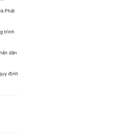
và Phát
g trình
nhân dân
quy định