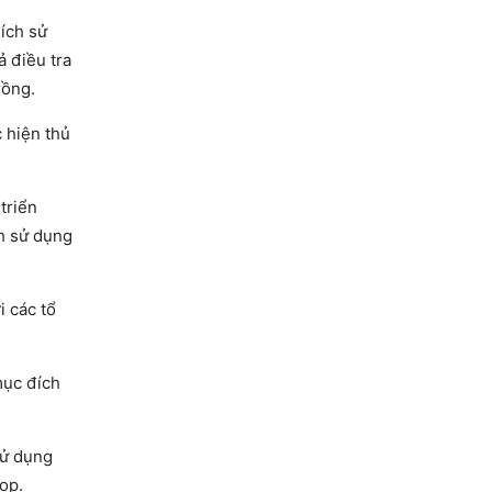
đích sử
ả điều tra
rồng.
c hiện thủ
triển
ch sử dụng
i các tổ
mục đích
sử dụng
ọp.