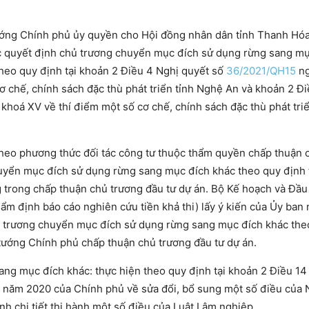
tướng Chính phủ ủy quyền cho Hội đồng nhân dân tỉnh Thanh Hóa
tục quyết định chủ trương chuyển mục đích sử dụng rừng sang m
theo quy định tại khoản 2 Điều 4 Nghị quyết số
36/2021/QH15
ng
ơ chế, chính sách đặc thù phát triển tỉnh Nghệ An và khoản 2 Đ
khoá XV về thí điểm một số cơ chế, chính sách đặc thù phát triể
ư theo phương thức đối tác công tư thuộc thẩm quyền chấp thuận 
uyển mục đích sử dụng rừng sang mục đích khác theo quy định 
 trong chấp thuận chủ trương đầu tư dự án. Bộ Kế hoạch và Đầu
ẩm định báo cáo nghiên cứu tiền khả thi) lấy ý kiến của Ủy ban
ủ trương chuyển mục đích sử dụng rừng sang mục đích khác the
 tướng Chính phủ chấp thuận chủ trương đầu tư dự án.
ang mục đích khác: thực hiện theo quy định tại khoản 2 Điều 1
 năm 2020 của Chính phủ về sửa đổi, bổ sung một số điều của 
h chi tiết thi hành một số điều của Luật Lâm nghiệp.