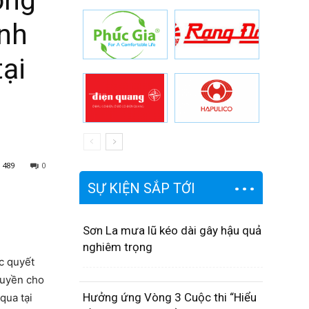
ớng
ỉnh
ại
489
0
SỰ KIỆN SẮP TỚI
Sơn La mưa lũ kéo dài gây hậu quả
nghiêm trọng
c quyết
quyền cho
Hưởng ứng Vòng 3 Cuộc thi “Hiểu
qua tại