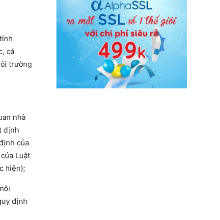
tỉnh
, cá
ôi trường
quan nhà
t định
định của
 của Luật
c hiện);
 môi
quy định