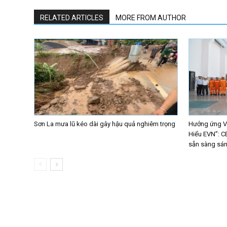
RELATED ARTICLES
MORE FROM AUTHOR
Sơn La mưa lũ kéo dài gây hậu quả nghiêm trọng
Hưởng ứng Vò
Hiểu EVN”: C
sẵn sàng sáng