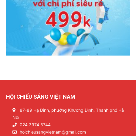
HỘI CHIẾU SÁNG VIỆT NAM
87-89 Hạ Đình, phường Khương Đình, Thành phố Hà
Nội
024.3974.5744
hoichieusangvietnam@gmail.com