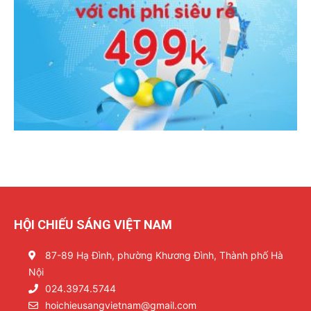
HỘI CHIẾU SÁNG VIỆT NAM
87-89 Hạ Đình, phường Khương Đình, Thành phố Hà
Nội
024.3974.5744
hoichieusangvietnam@gmail.com