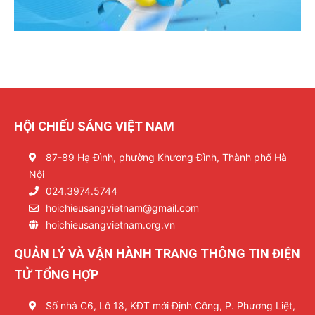
HỘI CHIẾU SÁNG VIỆT NAM
87-89 Hạ Đình, phường Khương Đình, Thành phố Hà
Nội
024.3974.5744
hoichieusangvietnam@gmail.com
hoichieusangvietnam.org.vn
QUẢN LÝ VÀ VẬN HÀNH TRANG THÔNG TIN ĐIỆN
TỬ TỔNG HỢP
Số nhà C6, Lô 18, KĐT mới Định Công, P. Phương Liệt,