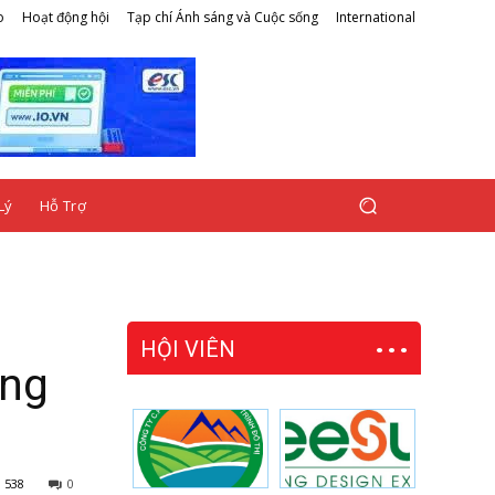
o
Hoạt động hội
Tạp chí Ánh sáng và Cuộc sống
International
Lý
Hỗ Trợ
HỘI VIÊN
ùng
538
0