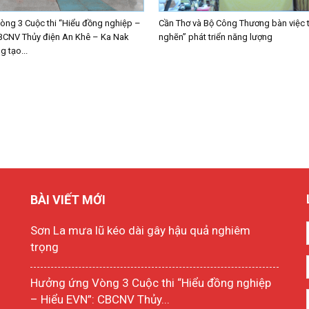
ng 3 Cuộc thi “Hiểu đồng nghiệp –
Cần Thơ và Bộ Công Thương bàn việc 
BCNV Thủy điện An Khê – Ka Nak
nghẽn” phát triển năng lượng
 tạo...
BÀI VIẾT MỚI
Sơn La mưa lũ kéo dài gây hậu quả nghiêm
trọng
Hưởng ứng Vòng 3 Cuộc thi “Hiểu đồng nghiệp
– Hiểu EVN”: CBCNV Thủy...