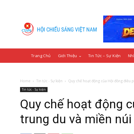
Trang Chủ
Giới Thiệu
Tin Tức – Sự Kiện
Nhì
Home
Tin tức - Sự kiện
Quy chế hoạt động của Hội đồng điều ph
Tin tức - Sự kiện
Quy chế hoạt động c
trung du và miền núi