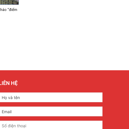
tháo “điểm
LIÊN HỆ