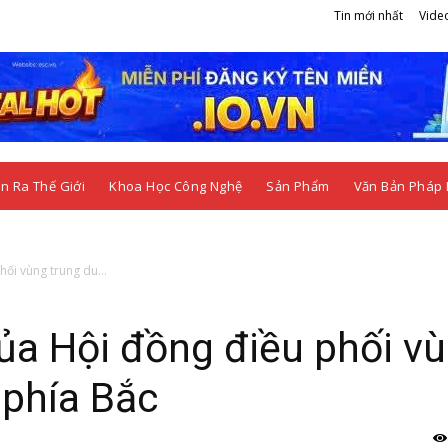
Tin mới nhất
Vide
n Ra Thế Giới
Khoa Học Công Nghệ
Sản Phẩm
Văn Bản Pháp 
ối vùng trung du...
ủa Hội đồng điều phối v
 phía Bắc