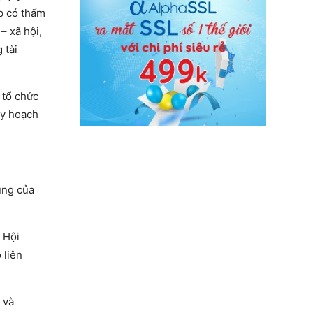
ấp có thẩm
– xã hội,
 tài
 tổ chức
uy hoạch
hung của
 Hội
 liên
 và