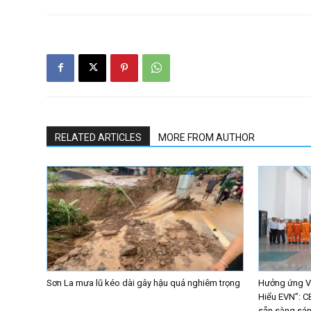
RELATED ARTICLES
MORE FROM AUTHOR
Sơn La mưa lũ kéo dài gây hậu quả nghiêm trọng
Hưởng ứng Vò
Hiểu EVN”: C
sẵn sàng sáng