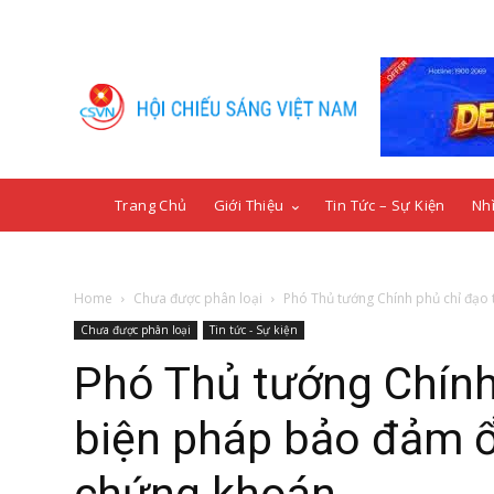
Trang Chủ
Giới Thiệu
Tin Tức – Sự Kiện
Nhì
Home
Chưa được phân loại
Phó Thủ tướng Chính phủ chỉ đạo t
Chưa được phân loại
Tin tức - Sự kiện
Phó Thủ tướng Chính 
biện pháp bảo đảm ổn