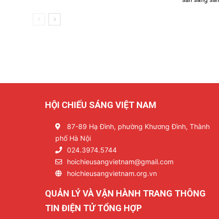
HỘI CHIẾU SÁNG VIỆT NAM
87-89 Hạ Đình, phường Khương Đình, Thành
phố Hà Nội
024.3974.5744
hoichieusangvietnam@gmail.com
hoichieusangvietnam.org.vn
QUẢN LÝ VÀ VẬN HÀNH TRANG THÔNG
TIN ĐIỆN TỬ TỔNG HỢP