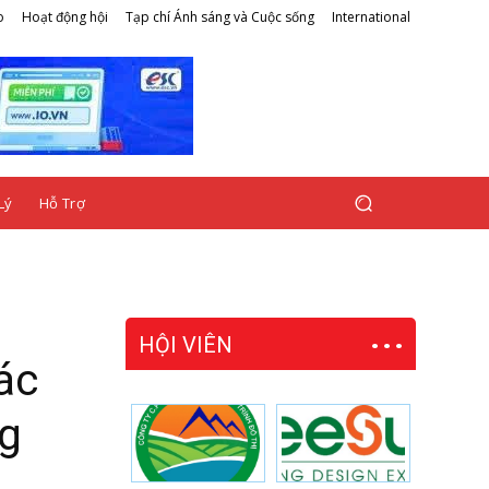
o
Hoạt động hội
Tạp chí Ánh sáng và Cuộc sống
International
Lý
Hỗ Trợ
HỘI VIÊN
ác
ng