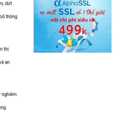
m, dứt
 bố thông
n thị
và an
lý nghiêm
ứng