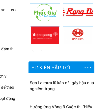
481
0
o đảm thị
SỰ KIỆN SẮP TỚI
ơn vị
Sơn La mưa lũ kéo dài gây hậu quả
ế để theo
nghiêm trọng
hoạt động
Hưởng ứng Vòng 3 Cuộc thi “Hiểu