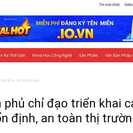
Tin mới nhất
Vide
n Ra Thế Giới
Khoa Học Công Nghệ
Sản Phẩm
Văn Bản Pháp 
riển khai các biện pháp...
phủ chỉ đạo triển khai c
 định, an toàn thị trườ