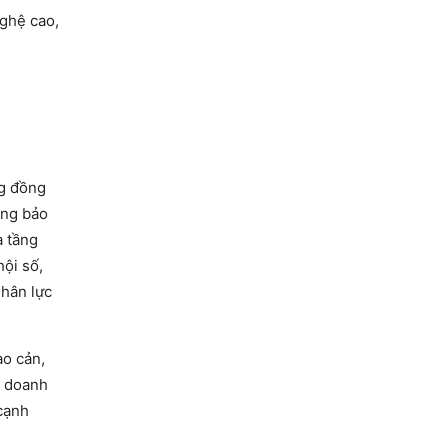
nghệ cao,
ng đồng
ông bảo
ạ tầng
hội số,
nhân lực
ào cản,
à doanh
 cạnh