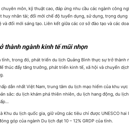
 độ chuyên môn, kỹ thuật cao, đáp ứng nhu cầu các ngành công ng
hát huy nhân tài; đổi mới chế độ tuyển dụng, sử dụng, trọng dụng 
 và đổi mới sáng tạo. Liên kết giữa các cơ sở đào tạo và các do
trở thành ngành kinh tế mũi nhọn
ỉnh, trong đó, phát triển du lịch Quảng Bình thực sự trở thành
 thúc đẩy tăng trưởng, phát triển kinh tế, xã hội và chuyển dịc
g.
 hấp dẫn nhất Việt Nam, trung tâm du lịch mạo hiểm của khu vự
n sắc: du lịch khám phá thiên nhiên, du lịch hang động, du lịc
 cấp…
 Khu du lịch quốc gia, giữ vững các tiêu chí được UNESCO hai 
 đóng góp của ngành Du lịch đạt 10 – 12% GRDP của tỉnh.