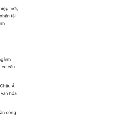
hiệp mới,
nhân tài
anh
 ngành
h cơ cấu
c Châu Á
h văn hóa
lần công