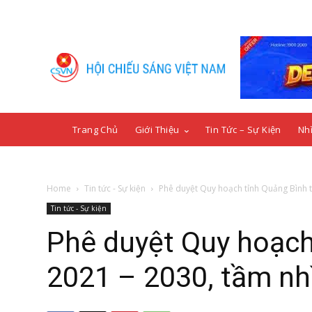
Trang Chủ
Giới Thiệu
Tin Tức – Sự Kiện
Nhì
Home
Tin tức - Sự kiện
Phê duyệt Quy hoạch tỉnh Quảng Bình th
Tin tức - Sự kiện
Phê duyệt Quy hoạch 
2021 – 2030, tầm n