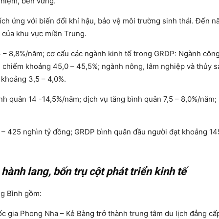
nhiệm, bền vững.
ích ứng với biến đổi khí hậu, bảo vệ môi trường sinh thái. Đến 
á của khu vực miền Trung.
,4 – 8,8%/năm; cơ cấu các ngành kinh tế trong GRDP: Ngành côn
ụ chiếm khoảng 45,0 – 45,5%; ngành nông, lâm nghiệp và thủy 
 khoảng 3,5 – 4,0%.
ình quân 14 -14,5%/năm; dịch vụ tăng bình quân 7,5 – 8,0%/năm;
5 – 425 nghìn tỷ đồng; GRDP bình quân đầu người đạt khoảng 14
ành lang, bốn trụ cột phát triển kinh tế
ng Bình gồm:
uốc gia Phong Nha – Kẻ Bàng trở thành trung tâm du lịch đẳng cấ