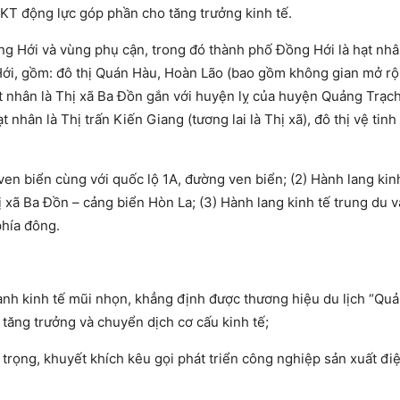
KT động lực góp phần cho tăng trưởng kinh tế.
ồng Hới và vùng phụ cận, trong đó thành phố Đồng Hới là hạt nhâ
 Hới, gồm: đô thị Quán Hàu, Hoàn Lão (bao gồm không gian mở rộ
ạt nhân là Thị xã Ba Đồn gắn với huyện lỵ của huyện Quảng Trạc
 nhân là Thị trấn Kiến Giang (tương lai là Thị xã), đô thị vệ tin
 ven biển cùng với quốc lộ 1A, đường ven biển; (2) Hành lang ki
ị xã Ba Đồn – cảng biển Hòn La; (3) Hành lang kinh tế trung du 
phía đông.
ngành kinh tế mũi nhọn, khẳng định được thương hiệu du lịch “Qu
ể tăng trưởng và chuyển dịch cơ cấu kinh tế;
ú trọng, khuyết khích kêu gọi phát triển công nghiệp sản xuất đi