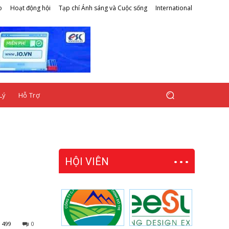
o
Hoạt động hội
Tạp chí Ánh sáng và Cuộc sống
International
Lý
Hỗ Trợ
HỘI VIÊN
499
0