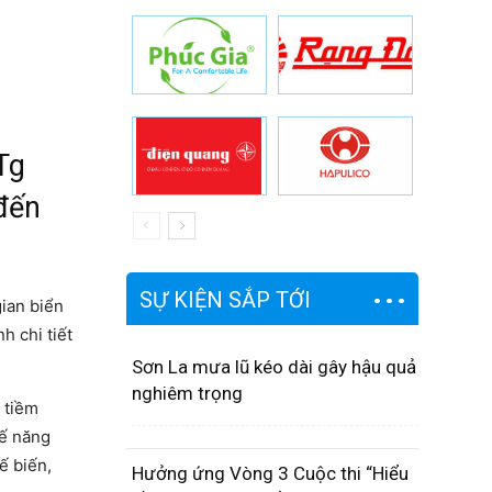
Tg
đến
SỰ KIỆN SẮP TỚI
ian biển
 chi tiết
Sơn La mưa lũ kéo dài gây hậu quả
nghiêm trọng
 tiềm
tế năng
ế biến,
Hưởng ứng Vòng 3 Cuộc thi “Hiểu