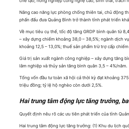
chế tạo; nông nghiệp công nghệ cao, sinh thái, trách 
Nâng cao năng lực phòng chống thiên tai, chủ động th
phấn đấu đưa Quảng Bình trở thành tỉnh phát triển kh
Về mục tiêu cụ thể, tốc độ tăng GRDP bình quân từ 8
– xây dựng chiếm khoảng 38,0 – 38,5%; ngành dịch v
khoảng 12,5 – 13,0%; thuế sản phẩm trừ trợ cấp chiếm
Giá trị sản xuất ngành công nghiệp – xây dựng tăng b
lâm nghiệp và thủy sản tăng bình quân 3,5 – 4%/năm.
Tổng vốn đầu tư toàn xã hội cả thời kỳ đạt khoảng 37
triệu đồng; tỷ lệ hộ nghèo còn dưới 2,5%.
Hai trung tâm động lực tăng trưởng, ba h
Quyết định nêu rõ các ưu tiên phát triển của tỉnh Quả
Hai trung tâm động lực tăng trưởng: (1) Khu du lịch q