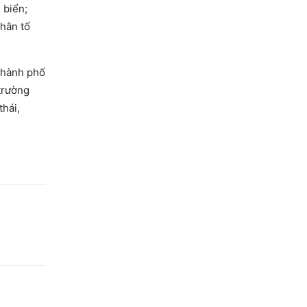
 biển;
nhân tố
thành phố
 trường
thái,