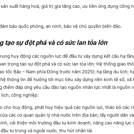
ản xuất hàng hoá, giá trị gia tăng cao, ưu tiên ứng dụng công 
i đảm bảo quốc phòng, an ninh, bảo vệ chủ quyền biển đảo.
g tạo sự đột phá và có sức lan tỏa lớn
 trung huy động các nguồn lực để đầu tư xây dựng kết cấu hạ tầ
uan trọng tạo sự đột phá và có sức lan tỏa lớn: Hệ thống giao th
ao tốc Bắc – Nam phía Đông trước năm 2025); hạ tầng du lịch; h
hệ thông tin để hướng tới mục tiêu xây dựng nền kinh tế số, xã 
ng điểm đáp ứng yêu cầu đào tạo nguồn nhân lực nhất là nguồn 
 lịch, công nghiệp.
o cho huy động, phát huy hiệu quả các nguồn lực, tháo bỏ các r
 của các cơ quan quản lý nhà nước trên địa bàn; lấy người dân v
ính, cải thiện môi trường đầu tư kinh doanh, nâng cao năng lực
đầu tư trong và ngoài nước, thu hút nhân tài.