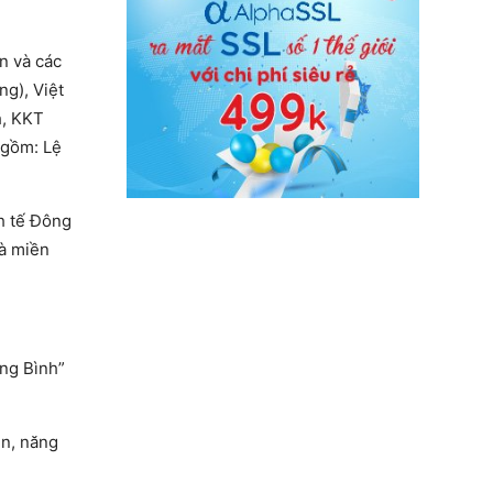
n và các
ng), Việt
h, KKT
h gồm: Lệ
nh tế Đông
và miền
ảng Bình”
ện, năng