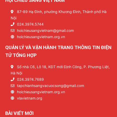
HỘI CHIẾU SÁNG VIỆT NAM
87-89 Hạ Đình, phường Khương Đình, Thành phố Hà
Nội
024.3974.5744
hoichieusangvietnam@gmail.com
hoichieusangvietnam.org.vn
QUẢN LÝ VÀ VẬN HÀNH TRANG THÔNG TIN ĐIỆN
TỬ TỔNG HỢP
Số nhà C6, Lô 18, KĐT mới Định Công, P. Phương Liệt,
Hà Nội
024.3974.7689
tapchianhsangvacuocsong@gmail.com
hoichieusangvietnam.org.vn
vlavietnam.org
BÀI VIẾT MỚI