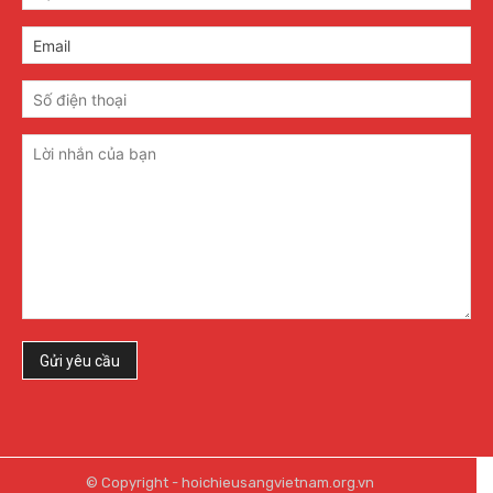
© Copyright - hoichieusangvietnam.org.vn