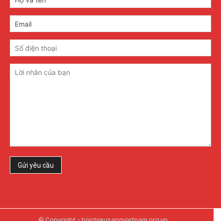
© Copyright - hoichieusangvietnam.org.vn