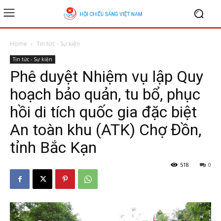
Home
Tin tức - Sự kiện
Tin tức - Sự kiện
Phê duyệt Nhiệm vụ lập Quy
hoạch bảo quản, tu bổ, phục
hồi di tích quốc gia đặc biệt
An toàn khu (ATK) Chợ Đồn,
tỉnh Bắc Kạn
518
0