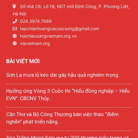
Số nhà C6, Lô 18, KĐT mới Định Công, P. Phương Liệt,
Hà Nội
024.3974.7689
tapchianhsangvacuocsong@gmail.com
hoichieusangvietnam.org.vn
vlavietnam.org
BÀI VIẾT MỚI
Sơn La mưa lũ kéo dài gây hậu quả nghiêm trọng
Hưởng ứng Vòng 3 Cuộc thi “Hiểu đồng nghiệp – Hiểu
EVN”: CBCNV Thủy...
Cần Thơ và Bộ Công Thương bàn việc tháo “điểm
nghẽn” phát triển năng...
Sóc Trăng Mega Sale qui tụ 200 thương hiệu trong và