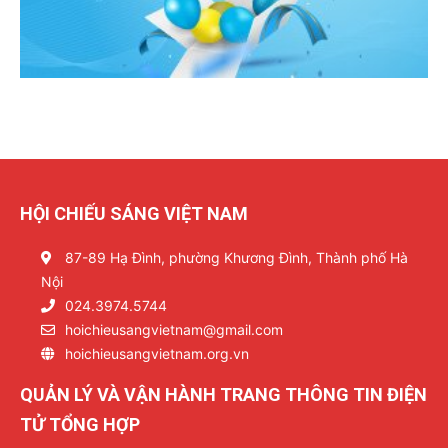
HỘI CHIẾU SÁNG VIỆT NAM
87-89 Hạ Đình, phường Khương Đình, Thành phố Hà
Nội
024.3974.5744
hoichieusangvietnam@gmail.com
hoichieusangvietnam.org.vn
QUẢN LÝ VÀ VẬN HÀNH TRANG THÔNG TIN ĐIỆN
TỬ TỔNG HỢP