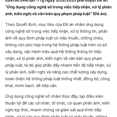
định số 244/QĐ-TTg ngày 5/02/2025 phê duyệt Đề án
“Ứng dụng công nghệ số trong việc tiếp nhận, xử lý phản
ánh, kiến nghị về văn bản quy phạm pháp luật” (Đề án).
Theo Quyết định, mục tiêu của Đề án nhằm ứng dụng
công nghệ số trong việc tiếp nhận, xử lý thông tin, phản
ánh về quy định pháp luật có mâu thuẫn, chồng chéo,
không còn phù hợp trong hệ thống pháp luật trên cơ sở
xây dựng, vận hành hiệu quả Hệ thống thông tin tiếp
nhận, xử lý phản ánh, kiến nghị về văn bản quy phạm
pháp luật, từ đó góp phần đẩy nhanh tiến độ tiếp nhận, xử
lý phản ánh, kiến nghị và nâng cao chất lượng xây dựng,
hoàn thiện hệ thống pháp luật thống nhất, đồng bộ, công
khai, minh bạch, dễ tiếp cận.
Ứng dụng công nghệ số nhằm thúc đẩy, tạo điều kiện
thuận lợi để các cá nhân, tổ chức, cơ quan phản ánh, kiến
nghị kịp thời, nhanh chóng và giám sát quá trình tiếp
nhận, xử lý các quy định pháp luật có mâu thuẫn, chồng