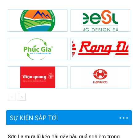
SỰ KIỆN SẮP TỚI
Sơn La mưa lũ kéo dài gây hậu quả nghiêm trọng