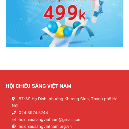
HỘI CHIẾU SÁNG VIỆT NAM
87-89 Hạ Đình, phường Khương Đình, Thành phố Hà
Nội
024.3974.5744
hoichieusangvietnam@gmail.com
hoichieusangvietnam.org.vn