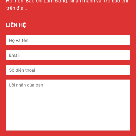
Hôi nghị Báo chí Lâm Đồng: Nhấn mạnh vai trò báo chí
trên địa...
LIÊN HỆ