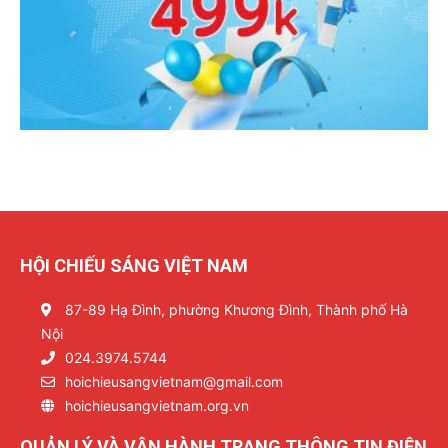
HỘI CHIẾU SÁNG VIỆT NAM
87-89 Hạ Đình, phường Khương Đình, Thành phố Hà
Nội
024.3974.5744
hoichieusangvietnam@gmail.com
hoichieusangvietnam.org.vn
QUẢN LÝ VÀ VẬN HÀNH TRANG THÔNG TIN ĐIỆN