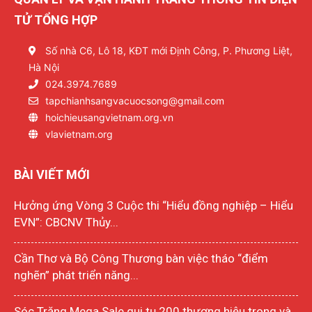
TỬ TỔNG HỢP
Số nhà C6, Lô 18, KĐT mới Định Công, P. Phương Liệt,
Hà Nội
024.3974.7689
tapchianhsangvacuocsong@gmail.com
hoichieusangvietnam.org.vn
vlavietnam.org
BÀI VIẾT MỚI
Hưởng ứng Vòng 3 Cuộc thi “Hiểu đồng nghiệp – Hiểu
EVN”: CBCNV Thủy...
Cần Thơ và Bộ Công Thương bàn việc tháo “điểm
nghẽn” phát triển năng...
Sóc Trăng Mega Sale qui tụ 200 thương hiệu trong và