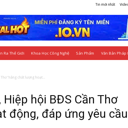
Tin mới nhất
Vide
n Ra Thế Giới
Khoa Học Công Nghệ
Sản Phẩm
Văn Bản Pháp 
Thơ “nâng chất lượng hoạt...
 Hiệp hội BĐS Cần Thơ
ạt động, đáp ứng yêu cầu