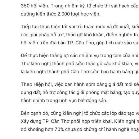
350 hội viên. Trong nhiệm kỳ, tổ chức thi sát hạch cấ
dưỡng kiến thức 2.000 lượt học viên.
Tiếp tục thực hiện tốt vai trò tham mưu và đề xuất, k
các giải pháp hỗ trợ, tháo gỡ khó khăn, điểm nghẽn t
hội viên trên địa bàn TP. Cần Thơ, góp tích cực vào s
Để thực hiện thắng lợi các nhiệm vụ trong tâm của nhi
Thơ kiến nghị thành phố sớm tháo gỡ các khó khăn, vư
là kiến nghị thành phố Cần Thơ sớm ban hành bảng giá
Theo Hiệp hội, việc ban hành sớm bảng giá đất mới sẽ 
dụng đất; hỗ trợ công tác giải phóng mặt bằng; tạo quỹ
hành chính trong lĩnh vực bất động sản.
Bên cạnh đó, cũng kiến nghị tổ chức các lớp đào tạo v
Xây dựng TP. Cần Thơ phối hợp triển khai. Kiến nghị 
đó khoảng hơn 70% chưa có chứng chỉ hành nghề hoặc 