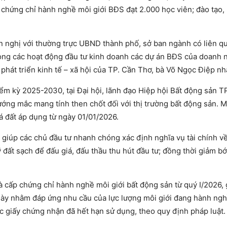
p chứng chỉ hành nghề môi giới BĐS đạt 2.000 học viên; đào tạo, 
iến nghị với thường trực UBND thành phố, sở ban ngành có liên q
rong các hoạt động đầu tư kinh doanh các dự án BĐS của doanh 
ự phát triển kinh tế – xã hội của TP. Cần Thơ, bà Võ Ngọc Điệp n
ểm kỳ 2025-2030, tại Đại hội, lãnh đạo Hiệp hội Bất động sản T
ớng mắc mang tính then chốt đối với thị trường bất động sản. 
 đất áp dụng từ ngày 01/01/2026.
giúp các chủ đầu tư nhanh chóng xác định nghĩa vụ tài chính về
 đất sạch để đấu giá, đấu thầu thu hút đầu tư; đồng thời giảm bớ
à cấp chứng chỉ hành nghề môi giới bất động sản từ quý I/2026, 
này nhằm đáp ứng nhu cầu của lực lượng môi giới đang hành ngh
giấy chứng nhận đã hết hạn sử dụng, theo quy định pháp luật.