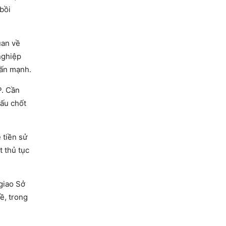
bồi
uan về
nghiệp
hấn mạnh.
P. Cần
Mấu chốt
 tiền sử
t thủ tục
giao Sở
ề, trong