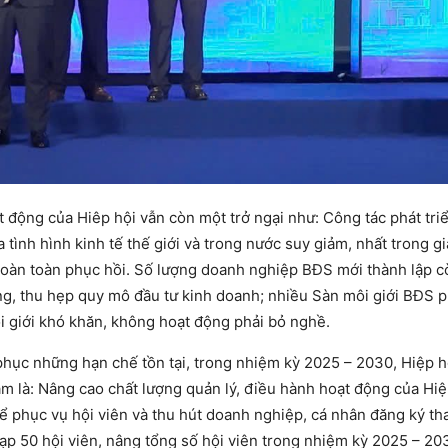
 động của Hiêp hội vẫn còn một trở ngại như: Công tác phát tri
tình hình kinh tế thế giới và trong nước suy giảm, nhất trong gi
oàn toàn phục hồi. Số lượng doanh nghiệp BĐS mới thành lập cò
ng, thu hẹp quy mô đầu tư kinh doanh; nhiều Sàn môi giới BĐS ph
i giới khó khăn, không hoạt động phải bỏ nghề.
phục những hạn chế tồn tại, trong nhiệm kỳ 2025 – 2030, Hiệp 
 là: Nâng cao chất lượng quản lý, điều hành hoạt động của Hiệp
ể phục vụ hội viên và thu hút doanh nghiệp, cá nhân đăng ký th
nạp 50 hội viên, nâng tổng số hội viên trong nhiệm kỳ 2025 – 20