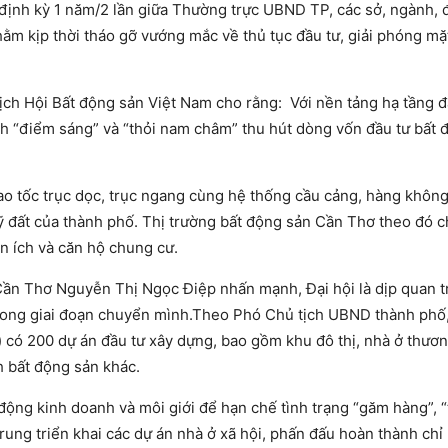
 định kỳ 1 năm/2 lần giữa Thường trực UBND TP, các sở, ngành, 
ằm kịp thời tháo gỡ vướng mắc về thủ tục đầu tư, giải phóng mặ
tịch Hội Bất động sản Việt Nam cho rằng: Với nền tảng hạ tầng 
h “điểm sáng” và “thỏi nam châm” thu hút dòng vốn đầu tư bất 
ao tốc trục dọc, trục ngang cùng hệ thống cầu cảng, hàng không
quỹ đất của thành phố. Thị trường bất động sản Cần Thơ theo đó 
ện ích và căn hộ chung cư.
 Cần Thơ Nguyễn Thị Ngọc Điệp nhấn mạnh, Đại hội là dịp quan 
 trong giai đoạn chuyển mình.Theo Phó Chủ tịch UBND thành phố,
) có 200 dự án đầu tư xây dựng, bao gồm khu đô thị, nhà ở thươn
nh bất động sản khác.
ộng kinh doanh và môi giới để hạn chế tình trạng “găm hàng”, “t
trung triển khai các dự án nhà ở xã hội, phấn đấu hoàn thành chỉ