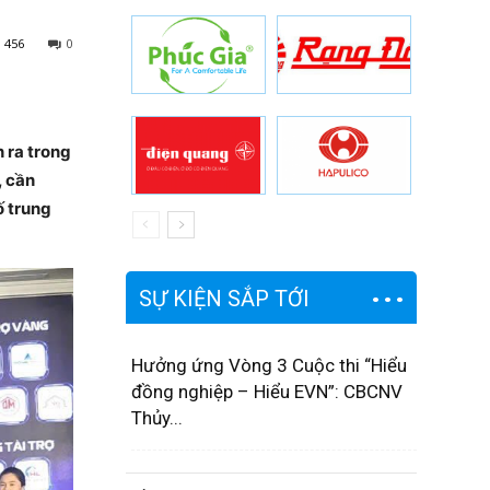
456
0
n ra trong
, cần
ố trung
SỰ KIỆN SẮP TỚI
Hưởng ứng Vòng 3 Cuộc thi “Hiểu
đồng nghiệp – Hiểu EVN”: CBCNV
Thủy...