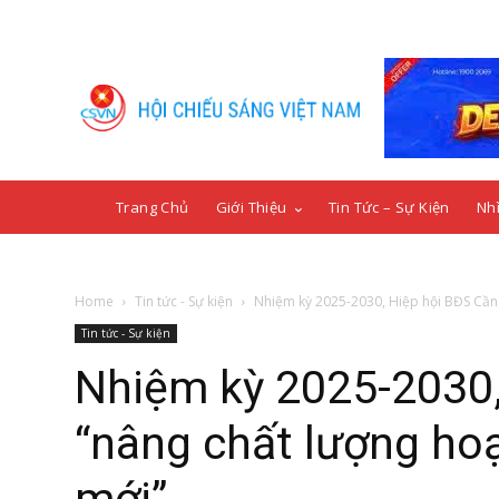
Trang Chủ
Giới Thiệu
Tin Tức – Sự Kiện
Nhì
Home
Tin tức - Sự kiện
Nhiệm kỳ 2025-2030, Hiệp hội BĐS Cần 
Tin tức - Sự kiện
Nhiệm kỳ 2025-2030,
“nâng chất lượng ho