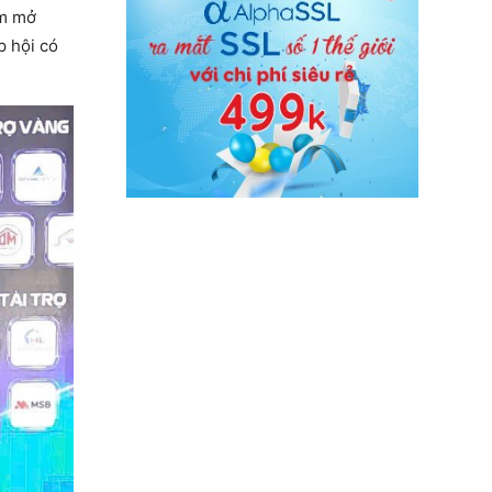
âm mở
p hội có