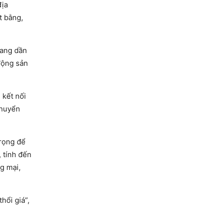
địa
t bằng,
đang dần
động sản
 kết nối
chuyển
trọng để
 tính đến
g mại,
hổi giá”,