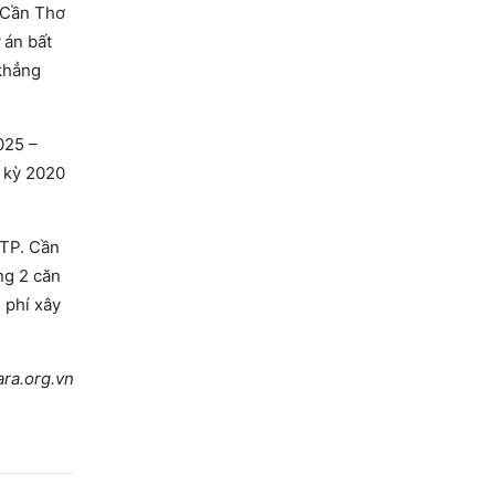
 Cần Thơ
 án bất
khẳng
025 –
 kỳ 2020
 TP. Cần
ng 2 căn
 phí xây
ra.org.vn