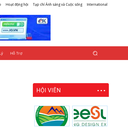
o
Hoạt động hội
Tạp chí Ánh sáng và Cuộc sống
International
Lý
Hỗ Trợ
HỘI VIÊN