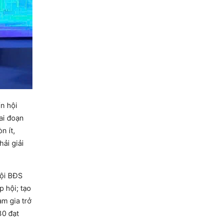
ển hội
ai đoạn
n ít,
ải giải
hội BĐS
 hội; tạo
am gia trở
30 đạt