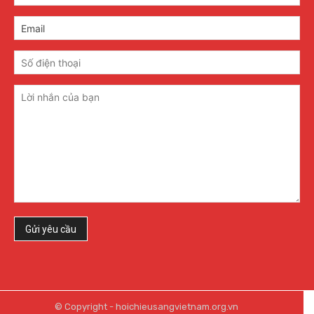
© Copyright - hoichieusangvietnam.org.vn