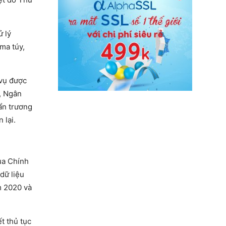
ử lý
ma túy,
 vụ được
), Ngân
ẩn trương
 lại.
ủa Chính
dữ liệu
m 2020 và
t thủ tục