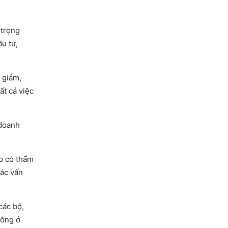
 trọng
u tư,
 giảm,
ất cả việc
 doanh
ấp có thẩm
́c vấn
các bộ,
công ở