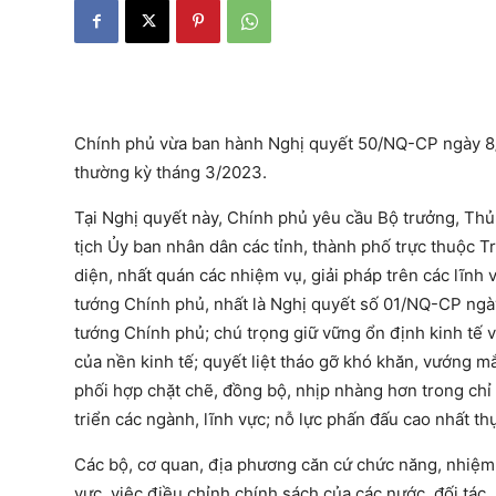
Chính phủ vừa ban hành Nghị quyết 50/NQ-CP ngày 8/
thường kỳ tháng 3/2023.
Tại Nghị quyết này, Chính phủ yêu cầu Bộ trưởng, Th
tịch Ủy ban nhân dân các tỉnh, thành phố trực thuộc Tr
diện, nhất quán các nhiệm vụ, giải pháp trên các lĩnh
tướng Chính phủ, nhất là Nghị quyết số 01/NQ-CP ngà
tướng Chính phủ; chú trọng giữ vững ổn định kinh tế v
của nền kinh tế; quyết liệt tháo gỡ khó khăn, vướng mắc
phối hợp chặt chẽ, đồng bộ, nhịp nhàng hơn trong chỉ 
triển các ngành, lĩnh vực; nỗ lực phấn đấu cao nhất thự
Các bộ, cơ quan, địa phương căn cứ chức năng, nhiệm 
vực, việc điều chỉnh chính sách của các nước, đối tác, 