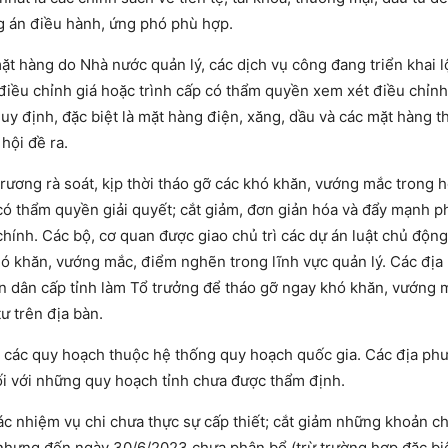
án điều hành, ứng phó phù hợp.
t hàng do Nhà nước quản lý, các dịch vụ công đang triển khai lộ
điều chỉnh giá hoặc trình cấp có thẩm quyền xem xét điều chỉnh
uy định, đặc biệt là mặt hàng điện, xăng, dầu và các mặt hàng t
ội đề ra.
rương rà soát, kịp thời tháo gỡ các khó khăn, vướng mắc trong 
có thẩm quyền giải quyết; cắt giảm, đơn giản hóa và đẩy mạnh p
hính. Các bộ, cơ quan được giao chủ trì các dự án luật chủ động
hó khăn, vướng mắc, điểm nghẽn trong lĩnh vực quản lý. Các đị
ân dân cấp tỉnh làm Tổ trưởng để tháo gỡ ngay khó khăn, vướng 
ư trên địa bàn.
ệt các quy hoạch thuộc hệ thống quy hoạch quốc gia. Các địa ph
ối với những quy hoạch tỉnh chưa được thẩm định.
các nhiệm vụ chi chưa thực sự cấp thiết; cắt giảm những khoản c
nhưng đến ngày 30/6/2023 chưa phân bổ (trừ trường hợp đặc bi