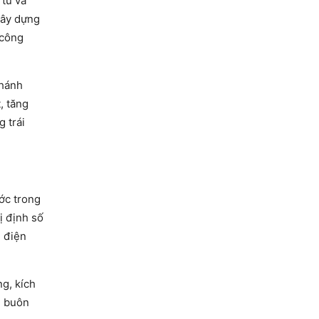
 tư và
 Xây dựng
 công
nhánh
, tăng
 trái
ớc trong
ị định số
 điện
g, kích
g buôn