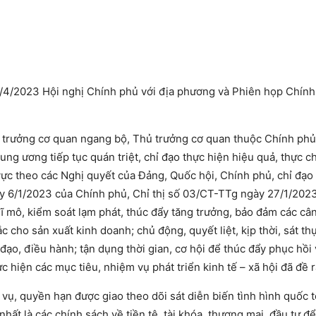
4/2023 Hội nghị Chính phủ với địa phương và Phiên họp Chính
ủ trưởng cơ quan ngang bộ, Thủ trưởng cơ quan thuộc Chính phủ
ung ương tiếp tục quán triệt, chỉ đạo thực hiện hiệu quả, thực ch
 vực theo các Nghị quyết của Đảng, Quốc hội, Chính phủ, chỉ đạo
y 6/1/2023 của Chính phủ, Chỉ thị số 03/CT-TTg ngày 27/1/202
ĩ mô, kiểm soát lạm phát, thúc đẩy tăng trưởng, bảo đảm các cân
 cho sản xuất kinh doanh; chủ động, quyết liệt, kịp thời, sát thự
đạo, điều hành; tận dụng thời gian, cơ hội để thúc đẩy phục hồi 
c hiện các mục tiêu, nhiệm vụ phát triển kinh tế – xã hội đã đề r
vụ, quyền hạn được giao theo dõi sát diễn biến tình hình quốc t
nhất là các chính sách về tiền tệ, tài khóa, thương mại, đầu tư đ