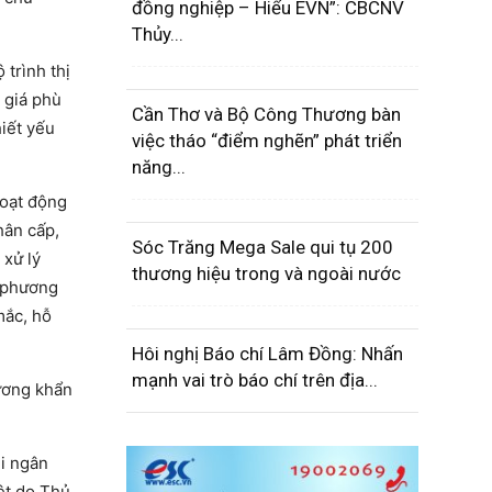
đồng nghiệp – Hiểu EVN”: CBCNV
Thủy...
 trình thị
 giá phù
Cần Thơ và Bộ Công Thương bàn
hiết yếu
việc tháo “điểm nghẽn” phát triển
năng...
hoạt động
hân cấp,
Sóc Trăng Mega Sale qui tụ 200
 xử lý
thương hiệu trong và ngoài nước
a phương
mắc, hỗ
Hôi nghị Báo chí Lâm Đồng: Nhấn
mạnh vai trò báo chí trên địa...
ương khẩn
hi ngân
ệt do Thủ