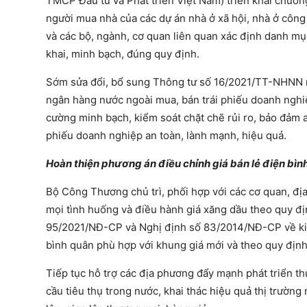
TMCP Đầu tư và Phát triển Việt Nam) triển khai chương 
người mua nhà của các dự án nhà ở xã hội, nhà ở công nh
và các bộ, ngành, cơ quan liên quan xác định danh m
khai, minh bạch, đúng quy định.
Sớm sửa đổi, bổ sung Thông tư số 16/2021/TT-NHNN ng
ngân hàng nước ngoài mua, bán trái phiếu doanh nghiệp
cường minh bạch, kiểm soát chặt chẽ rủi ro, bảo đảm a
phiếu doanh nghiệp an toàn, lành mạnh, hiệu quả.
Hoàn thiện phương án điều chỉnh giá bán lẻ điện bìn
Bộ Công Thương chủ trì, phối hợp với các cơ quan, đ
mọi tình huống và điều hành giá xăng dầu theo quy đị
95/2021/NĐ-CP và Nghị định số 83/2014/NĐ-CP về kin
bình quân phù hợp với khung giá mới và theo quy định
Tiếp tục hỗ trợ các địa phương đẩy mạnh phát triển t
cầu tiêu thụ trong nước, khai thác hiệu quả thị trường nô