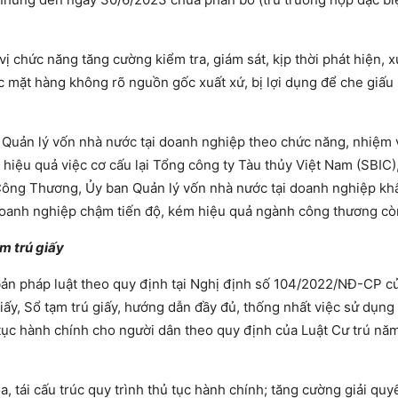
vị chức năng tăng cường kiểm tra, giám sát, kịp thời phát hiện, x
 mặt hàng không rõ nguồn gốc xuất xứ, bị lợi dụng để che giấu 
an Quản lý vốn nhà nước tại doanh nghiệp theo chức năng, nhiệm
ai hiệu quả việc cơ cấu lại Tổng công ty Tàu thủy Việt Nam (SBIC
 Công Thương, Ủy ban Quản lý vốn nhà nước tại doanh nghiệp kh
 doanh nghiệp chậm tiến độ, kém hiệu quả ngành công thương còn
m trú giấy
bản pháp luật theo quy định tại Nghị định số 104/2022/NĐ-CP c
y, Sổ tạm trú giấy, hướng dẫn đầy đủ, thống nhất việc sử dụng 
 tục hành chính cho người dân theo quy định của Luật Cư trú nă
, tái cấu trúc quy trình thủ tục hành chính; tăng cường giải quyế