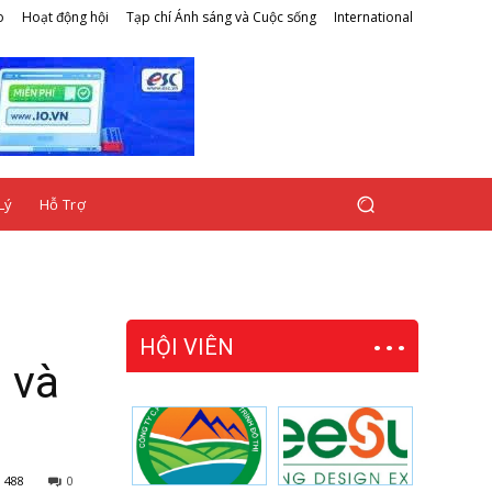
o
Hoạt động hội
Tạp chí Ánh sáng và Cuộc sống
International
Lý
Hỗ Trợ
HỘI VIÊN
 và
488
0