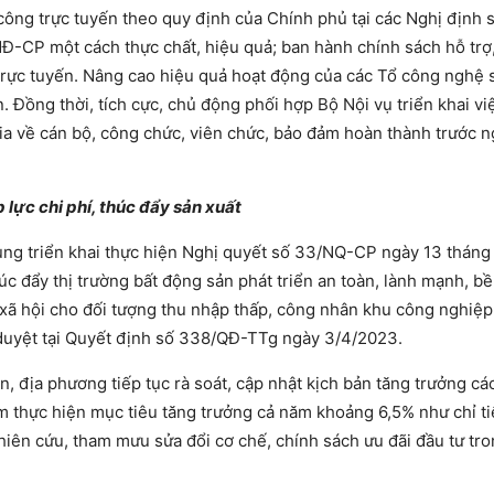
công trực tuyến theo quy định của Chính phủ tại các Nghị định 
CP một cách thực chất, hiệu quả; ban hành chính sách hỗ trợ
trực tuyến. Nâng cao hiệu quả hoạt động của các Tổ công nghệ 
Đồng thời, tích cực, chủ động phối hợp Bộ Nội vụ triển khai vi
 gia về cán bộ, công chức, viên chức, bảo đảm hoàn thành trước 
lực chi phí, thúc đẩy sản xuất
rung triển khai thực hiện Nghị quyết số 33/NQ-CP ngày 13 thán
c đẩy thị trường bất động sản phát triển an toàn, lành mạnh, b
ở xã hội cho đối tượng thu nhập thấp, công nhân khu công nghiệp 
uyệt tại Quyết định số 338/QĐ-TTg ngày 3/4/2023.
a phương tiếp tục rà soát, cập nhật kịch bản tăng trưởng các
đảm thực hiện mục tiêu tăng trưởng cả năm khoảng 6,5% như chỉ t
nghiên cứu, tham mưu sửa đổi cơ chế, chính sách ưu đãi đầu tư tro