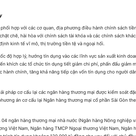
y
phối hợp với các cơ quan, địa phương điều hành chính sách tiền
 chặt chẽ, hài hòa với chính sách tài khóa và các chính sách khác
nh kinh tế vĩ mô, thị trường tiền tệ và ngoại hối.
tốc độ hợp lý, hướng tín dụng vào các lĩnh vực sản xuất kinh doa
yến khích các tổ chức tín dụng tiết giảm chi phí, phấn đấu giảm 
ục hành chính, tăng khả năng tiếp cận vốn tín dụng cho người dâ
giải pháp cơ cấu lại các ngân hàng thương mại được kiểm soát đặc
 phương án cơ cấu lại Ngân hàng thương mại cổ phần Sài Gòn the
 là 04 ngân hàng thương mại nhà nước (Ngân hàng Nông nghiệp v
ương Việt Nam, Ngân hàng TMCP Ngoại thương Việt Nam, Ngân 