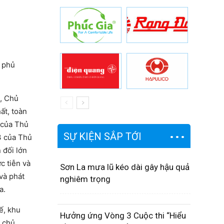
 phủ
, Chủ
ất, toàn
 của Thủ
SỰ KIỆN SẮP TỚI
3 của Thủ
 đối lớn
c tiễn và
Sơn La mưa lũ kéo dài gây hậu quả
và phát
nghiêm trọng
a.
ế, khu
Hưởng ứng Vòng 3 Cuộc thi “Hiểu
ể chủ