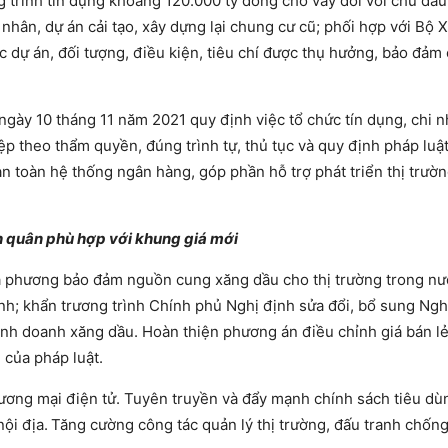
trình tín dụng khoảng 120.000 tỷ đồng cho vay đối với chủ đầu
ân, dự án cải tạo, xây dựng lại chung cư cũ; phối hợp với Bộ
ục dự án, đối tượng, điều kiện, tiêu chí được thụ hưởng, bảo đảm
ày 10 tháng 11 năm 2021 quy định việc tổ chức tín dụng, chi 
 theo thẩm quyền, đúng trình tự, thủ tục và quy định pháp luật
n toàn hệ thống ngân hàng, góp phần hỗ trợ phát triển thị trường
h quân phù hợp với khung giá mới
ịa phương bảo đảm nguồn cung xăng dầu cho thị trường trong nư
nh; khẩn trương trình Chính phủ Nghị định sửa đổi, bổ sung Ngh
h doanh xăng dầu. Hoàn thiện phương án điều chỉnh giá bán lẻ
 của pháp luật.
hương mại điện tử. Tuyên truyền và đẩy mạnh chính sách tiêu dùn
̣i địa.
Tăng cường công tác quản lý thị trường, đấu tranh chốn