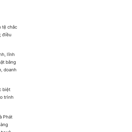
 tệ chắc
; điều
nh, lĩnh
mặt bằng
n, doanh
 biệt
o trình
à Phát
hàng