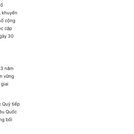
số
, khuyến
số cộng
ệc cập
ngày 30
g 3 năm
ền vững
giai
 Quý tiếp
iêu Quốc
ng bối