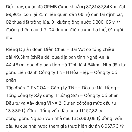
Đến nay, dự án đã GPMB được khoảng 87,81/87,84Km, đạt
99,96%, còn lại 25m liên quan đến 06 hộ dân tái định cư,
02 thửa đất trồng lúa, 01 đường ống nước D800, 05 vị trí
đường điện cao thế, 04 đường điện trung hạ thế, 01 ngôi
mộ.
Riêng Dự án đoạn Diễn Châu – Bãi Vọt có tổng chiều
dài 49,3km (chiều dài qua địa bàn tỉnh Nghệ An là
44,46km, qua địa bàn tỉnh Hà Tĩnh là 4,84km).
Nhà đầu tư
gồm: Liên danh Công ty TNHH Hòa Hiệp – Công ty Cổ
phần
Tập đoàn CIENCO4 – Công ty TNHH Đầu tư Núi Hồng –
Tổng công ty Xây dựng Trường Sơn – Công ty Cổ phần
Đầu tư và Xây dựng VINA 2.
Dự án có
tổng mức đầu tư
13.339 tỷ đồng. Tổng vốn đầu tư là 11.157,82 tỷ
đồng, gồm: Nguồn vốn nhà đầu tư 5.090,08 tỷ đồng; vốn
đầu tư của nhà nước tham gia thực hiện dự án 6.067,73 tỷ