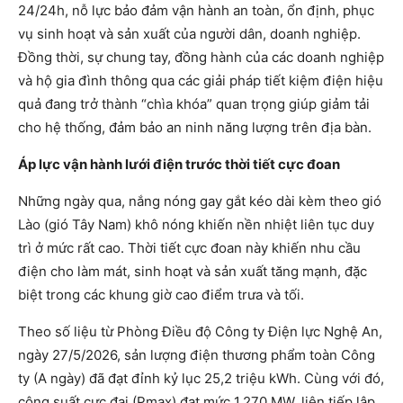
24/24h, nỗ lực bảo đảm vận hành an toàn, ổn định, phục
vụ sinh hoạt và sản xuất của người dân, doanh nghiệp.
Đồng thời, sự chung tay, đồng hành của các doanh nghiệp
và hộ gia đình thông qua các giải pháp tiết kiệm điện hiệu
quả đang trở thành “chìa khóa” quan trọng giúp giảm tải
cho hệ thống, đảm bảo an ninh năng lượng trên địa bàn.
Áp lực vận hành lưới điện trước thời tiết cực đoan
Những ngày qua, nắng nóng gay gắt kéo dài kèm theo gió
Lào (gió Tây Nam) khô nóng khiến nền nhiệt liên tục duy
trì ở mức rất cao. Thời tiết cực đoan này khiến nhu cầu
điện cho làm mát, sinh hoạt và sản xuất tăng mạnh, đặc
biệt trong các khung giờ cao điểm trưa và tối.
Theo số liệu từ Phòng Điều độ Công ty Điện lực Nghệ An,
ngày 27/5/2026, sản lượng điện thương phẩm toàn Công
ty (A ngày) đã đạt đỉnh kỷ lục 25,2 triệu kWh. Cùng với đó,
công suất cực đại (Pmax) đạt mức 1.270 MW, liên tiếp lập