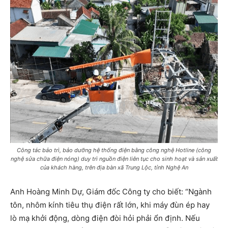
Công tác bảo trì, bảo dưỡng hệ thống điện bằng công nghệ Hotline (công
nghệ sửa chữa điện nóng) duy trì nguồn điện liên tục cho sinh hoạt và sản xuất
của khách hàng, trên địa bàn xã Trung Lộc, tỉnh Nghệ An
Anh Hoàng Minh Dự, Giám đốc Công ty cho biết: “Ngành
tôn, nhôm kính tiêu thụ điện rất lớn, khi máy đùn ép hay
lò mạ khởi động, dòng điện đòi hỏi phải ổn định. Nếu