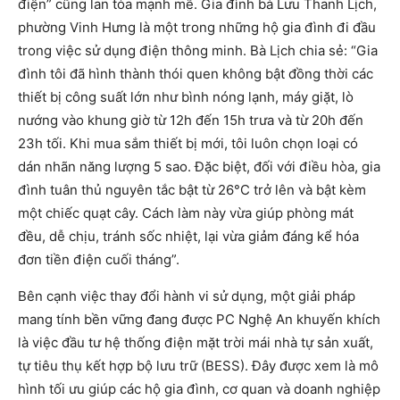
điện” cũng lan tỏa mạnh mẽ. Gia đình bà Lưu Thanh Lịch,
phường Vinh Hưng là một trong những hộ gia đình đi đầu
trong việc sử dụng điện thông minh. Bà Lịch chia sẻ: “Gia
đình tôi đã hình thành thói quen không bật đồng thời các
thiết bị công suất lớn như bình nóng lạnh, máy giặt, lò
nướng vào khung giờ từ 12h đến 15h trưa và từ 20h đến
23h tối. Khi mua sắm thiết bị mới, tôi luôn chọn loại có
dán nhãn năng lượng 5 sao. Đặc biệt, đối với điều hòa, gia
đình tuân thủ nguyên tắc bật từ 26°C trở lên và bật kèm
một chiếc quạt cây. Cách làm này vừa giúp phòng mát
đều, dễ chịu, tránh sốc nhiệt, lại vừa giảm đáng kể hóa
đơn tiền điện cuối tháng”.
Bên cạnh việc thay đổi hành vi sử dụng, một giải pháp
mang tính bền vững đang được PC Nghệ An khuyến khích
là việc đầu tư hệ thống điện mặt trời mái nhà tự sản xuất,
tự tiêu thụ kết hợp bộ lưu trữ (BESS). Đây được xem là mô
hình tối ưu giúp các hộ gia đình, cơ quan và doanh nghiệp