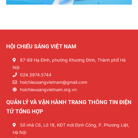
HỘI CHIẾU SÁNG VIỆT NAM
87-89 Hạ Đình, phường Khương Đình, Thành phố Hà
Nội
024.3974.5744
hoichieusangvietnam@gmail.com
hoichieusangvietnam.org.vn
QUẢN LÝ VÀ VẬN HÀNH TRANG THÔNG TIN ĐIỆN
TỬ TỔNG HỢP
Số nhà C6, Lô 18, KĐT mới Định Công, P. Phương Liệt,
Hà Nội