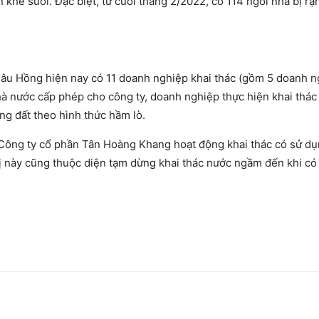
n khe suối. Đặc biệt, từ cuối tháng 2/2022, có 114 ngôi nhà bị rạ
Châu Hồng hiện nay có 11 doanh nghiệp khai thác (gồm 5 doanh 
hà nước cấp phép cho công ty, doanh nghiệp thực hiện khai thá
ng đất theo hình thức hầm lò.
t Công ty cổ phần Tân Hoàng Khang hoạt động khai thác có sử d
ị này cũng thuộc diện tạm dừng khai thác nước ngầm đến khi có