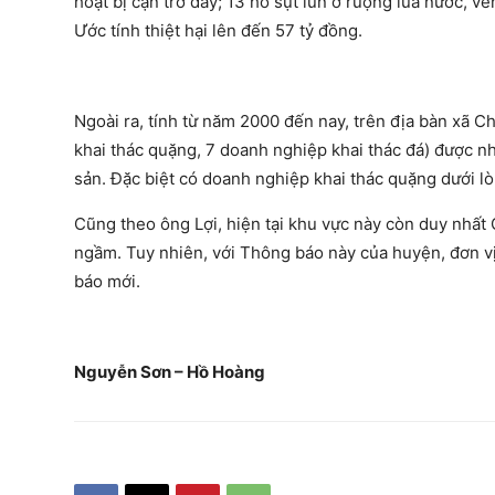
hoạt bị cạn trơ đáy; 13 hố sụt lún ở ruộng lúa nước, ve
Ước tính thiệt hại lên đến 57 tỷ đồng.
Ngoài ra, tính từ năm 2000 đến nay, trên địa bàn xã 
khai thác quặng, 7 doanh nghiệp khai thác đá) được n
sản. Đặc biệt có doanh nghiệp khai thác quặng dưới lò
Cũng theo ông Lợi, hiện tại khu vực này còn duy nhấ
ngầm. Tuy nhiên, với Thông báo này của huyện, đơn v
báo mới.
Nguyễn Sơn – Hồ Hoàng