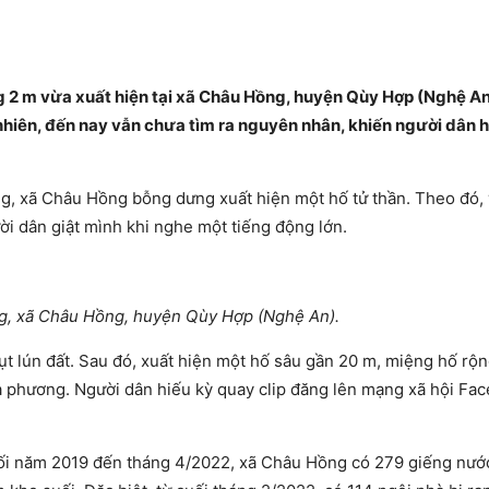
 2 m vừa xuất hiện tại xã Châu Hồng, huyện Qùy Hợp (Nghệ An)
nhiên, đến nay vẫn chưa tìm ra nguyên nhân, khiến người dân h
g, xã Châu Hồng bỗng dưng xuất hiện một hố tử thần. Theo đó,
ời dân giật mình khi nghe một tiếng động lớn.
ông, xã Châu Hồng, huyện Qùy Hợp (Nghệ An).
sụt lún đất. Sau đó, xuất hiện một hố sâu gần 20 m, miệng hố rộ
a phương. Người dân hiếu kỳ quay clip đăng lên mạng xã hội Fa
uối năm 2019 đến tháng 4/2022, xã Châu Hồng có 279 giếng nướ