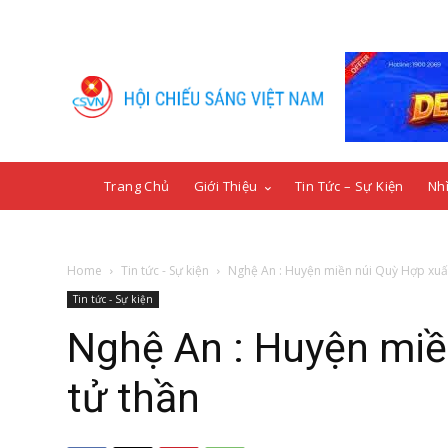
Trang Chủ
Giới Thiệu
Tin Tức – Sự Kiện
Nhì
Home
Tin tức - Sự kiện
Nghệ An : Huyện miền núi Quỳ Hợp xuất 
Tin tức - Sự kiện
Nghệ An : Huyện miề
tử thần