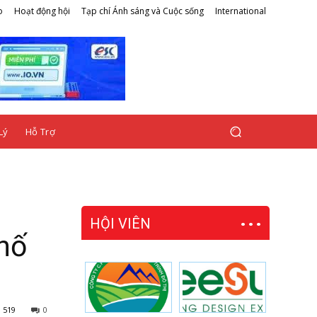
o
Hoạt động hội
Tạp chí Ánh sáng và Cuộc sống
International
Lý
Hỗ Trợ
HỘI VIÊN
hố
519
0