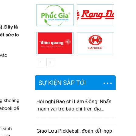
. Đây là
ết sức lo
 vào
SỰ KIỆN SẮP TỚI
ng khoảng
Hôi nghị Báo chí Lâm Đồng: Nhấn
cebook để
mạnh vai trò báo chí trên địa...
c sinh
Giao Lưu Pickleball, đoàn kết, hợp