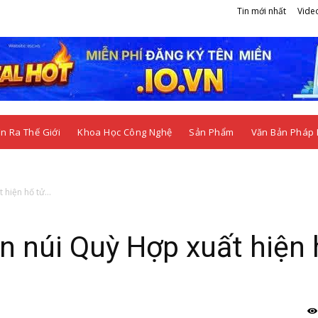
Tin mới nhất
Vide
n Ra Thế Giới
Khoa Học Công Nghệ
Sản Phẩm
Văn Bản Pháp 
hiện hố tử...
n núi Quỳ Hợp xuất hiện 