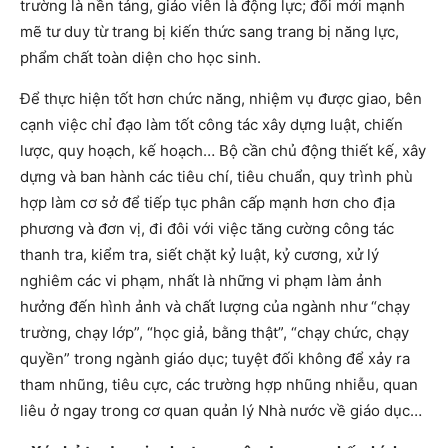
trường là nền tảng, giáo viên là động lực; đổi mới mạnh
mẽ tư duy từ trang bị kiến thức sang trang bị năng lực,
phẩm chất toàn diện cho học sinh.
Để thực hiện tốt hơn chức năng, nhiệm vụ được giao, bên
cạnh việc chỉ đạo làm tốt công tác xây dựng luật, chiến
lược, quy hoạch, kế hoạch… Bộ cần chủ động thiết kế, xây
dựng và ban hành các tiêu chí, tiêu chuẩn, quy trình phù
hợp làm cơ sở để tiếp tục phân cấp mạnh hơn cho địa
phương và đơn vị, đi đôi với việc tăng cường công tác
thanh tra, kiểm tra, siết chặt kỷ luật, kỷ cương, xử lý
nghiêm các vi phạm, nhất là những vi phạm làm ảnh
hưởng đến hình ảnh và chất lượng của ngành như “chạy
trường, chạy lớp”, “học giả, bằng thật”, “chạy chức, chạy
quyền” trong ngành giáo dục; tuyệt đối không để xảy ra
tham nhũng, tiêu cực, các trường hợp nhũng nhiễu, quan
liêu ở ngay trong cơ quan quản lý Nhà nước về giáo dục…