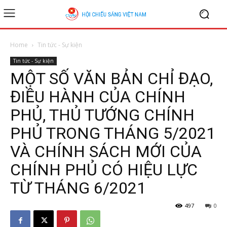
Home
Tin tức - Sự kiện
Tin tức - Sự kiện
MỘT SỐ VĂN BẢN CHỈ ĐẠO,
ĐIỀU HÀNH CỦA CHÍNH
PHỦ, THỦ TƯỚNG CHÍNH
PHỦ TRONG THÁNG 5/2021
VÀ CHÍNH SÁCH MỚI CỦA
CHÍNH PHỦ CÓ HIỆU LỰC
TỪ THÁNG 6/2021
497
0