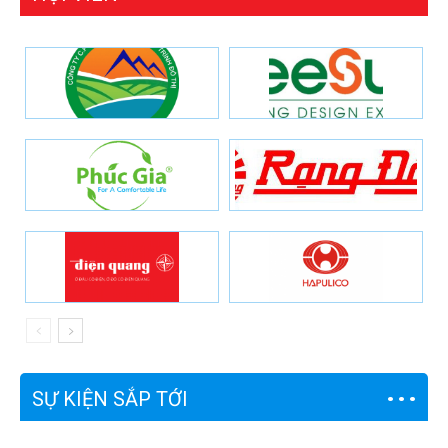
SỰ KIỆN SẮP TỚI