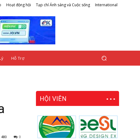
o
Hoạt động hội
Tạp chí Ánh sáng và Cuộc sống
International
Lý
Hỗ Trợ
HỘI VIÊN
a
480
0