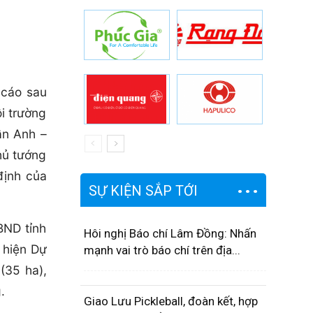
 cáo sau
i trường
ần Anh –
hủ tướng
định của
SỰ KIỆN SẮP TỚI
BND tỉnh
Hôi nghị Báo chí Lâm Đồng: Nhấn
 hiện Dự
mạnh vai trò báo chí trên địa...
(35 ha),
.
Giao Lưu Pickleball, đoàn kết, hợp