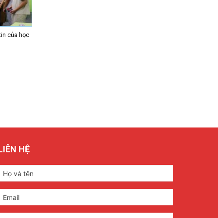
in của học
LIÊN HỆ