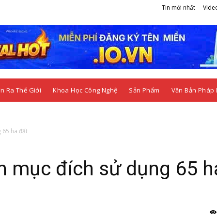
Tin mới nhất
Vide
n Ra Thế Giới
Khoa Học Công Nghệ
Sản Phẩm
Văn Bản Pháp 
 65 ha đất
n mục đích sử dụng 65 h