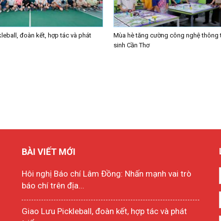
leball, đoàn kết, hợp tác và phát
Mùa hè tăng cường công nghệ thông t
sinh Cần Thơ
BÀI VIẾT MỚI
Hôi nghị Báo chí Lâm Đồng: Nhấn mạnh vai trò
báo chí trên địa...
Giao Lưu Pickleball, đoàn kết, hợp tác và phát