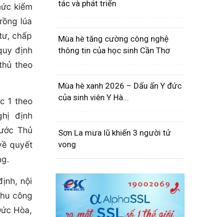
tác và phát triển
hức kiểm
rồng lúa
tư, chấp
Mùa hè tăng cường công nghệ
quy định
thông tin của học sinh Cần Thơ
thủ theo
Mùa hè xanh 2026 – Dấu ấn Y đức
của sinh viên Y Hà...
c 1 theo
hị định
rước Thủ
Sơn La mưa lũ khiến 3 người tử
về quyết
vong
ng.
ịnh, nội
Khu công
Đức Hòa,