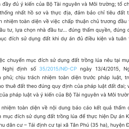
n đầy đủ ý kiến của Bộ Tài nguyên và Môi trường; tổ c
thống nhất hồ sơ và thực địa, đảm bảo chỉ tiêu đất t
h nhiệm toàn diện về việc chấp thuận chủ trương đầu 
đầu tư, lựa chọn nhà đầu tư… đúng thẩm quyền, đúng 
ục đích sử dụng đất khi dự án đủ điều kiện và tuân 
ệc chuyển mục đích sử dụng đất trồng lúa nêu tại mụ
, Nghị định số
35/2015/NĐ-CP
ngày 13/4/2015, Ng
phủ; chịu trách nhiệm toàn diện trước pháp luật, t
ho thuê đất theo đúng quy định của pháp luật đất đai; 
của pháp luật và ý kiến của Bộ Tài nguyên và Môi trườ
 nhiệm toàn diện về nội dung báo cáo kết quả thẩm đ
n mục đích sử dụng đất trồng lúa để thực hiện Dự án 
u dân cư – Tái định cư tại xã Tân Phú (35 ha), huyện 