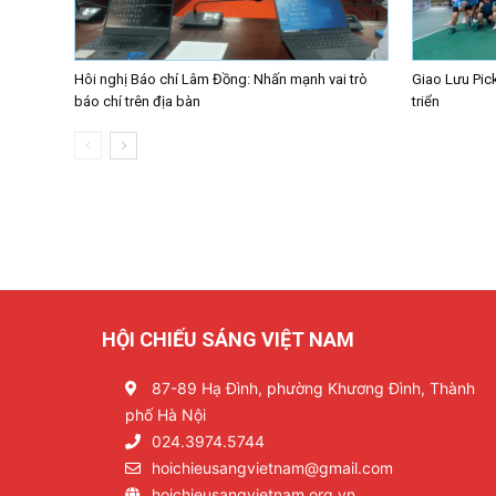
Hôi nghị Báo chí Lâm Đồng: Nhấn mạnh vai trò
Giao Lưu Pick
báo chí trên địa bàn
triển
HỘI CHIẾU SÁNG VIỆT NAM
87-89 Hạ Đình, phường Khương Đình, Thành
phố Hà Nội
024.3974.5744
hoichieusangvietnam@gmail.com
hoichieusangvietnam.org.vn