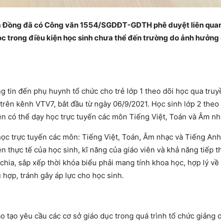
âm Đồng đã có Công văn 1554/SGDĐT-GDTH phê duyệt liên qua
ọc trong điều kiện học sinh chưa thể đến trường do ảnh hưởng
g tin đến phụ huynh tổ chức cho trẻ lớp 1 theo dõi học qua truy
trên kênh VTV7, bắt đầu từ ngày 06/9/2021. Học sinh lớp 2 theo
n có thể dạy học trực tuyến các môn Tiếng Việt, Toán và Âm nh
học trực tuyến các môn: Tiếng Việt, Toán, Âm nhạc và Tiếng An
 thực tế của học sinh, kĩ năng của giáo viên và khả năng tiếp t
 chia, sắp xếp thời khóa biểu phải mang tính khoa học, hợp lý về 
ù hợp, tránh gây áp lực cho học sinh.
o tạo yêu cầu các cơ sở giáo dục trong quá trình tổ chức giảng 