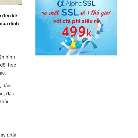
n đến kế
 của dịch
ền hình
 dõi học
ạc.
h; đảm
hu, đặc
thời
dạy phải