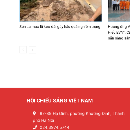
Sơn La mưa lũ kéo dài gây hậu quả nghiêm trọng
Hưởng ứng Vò
Hiểu EVN”: C
sẵn sàng sáng
HỘI CHIẾU SÁNG VIỆT NAM
87-89 Hạ Đình, phường Khương Đình, Thành
phố Hà Nội
024.3974.5744