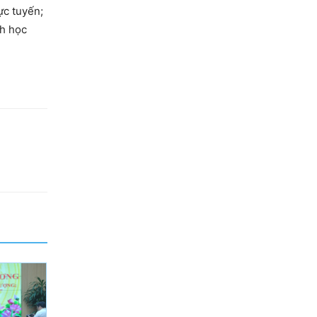
ực tuyến;
nh học