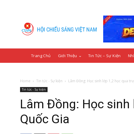
Trang Chủ
Giới Thiệu
Tin Tức – Sự Kiện
Nhì
Home
Tin tức - Sự kiện
Lâm Đồng: Học sinh lớp 1,2 học qua tr
Tin tức - Sự kiện
Lâm Đồng: Học sinh l
Quốc Gia