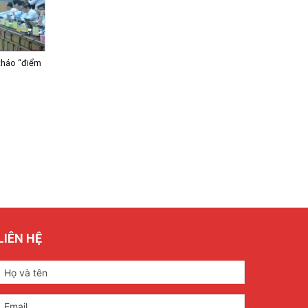
tháo “điểm
LIÊN HỆ