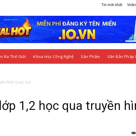
Tin mới nhất
Vide
n Ra Thế Giới
Khoa Học Công Nghệ
Sản Phẩm
Văn Bản Pháp 
uyền hình Quốc Gia
ớp 1,2 học qua truyền h