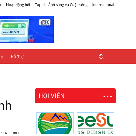
o
Hoạt động hội
Tạp chí Ánh sáng và Cuộc sống
International
Lý
Hỗ Trợ
HỘI VIÊN
ình
514
0