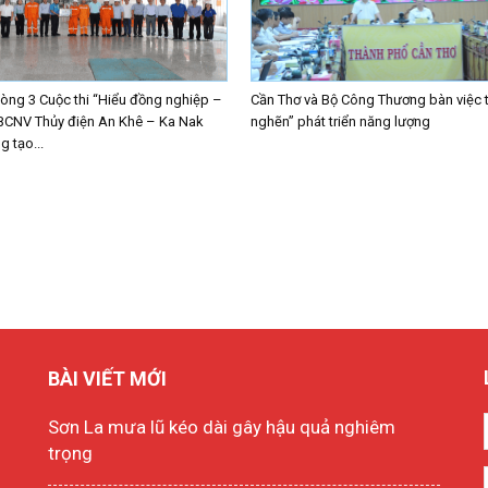
ng 3 Cuộc thi “Hiểu đồng nghiệp –
Cần Thơ và Bộ Công Thương bàn việc 
BCNV Thủy điện An Khê – Ka Nak
nghẽn” phát triển năng lượng
 tạo...
BÀI VIẾT MỚI
Sơn La mưa lũ kéo dài gây hậu quả nghiêm
trọng